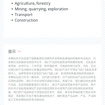
Agriculture, forestry
Mining, quarrying, exploration
Transport
Construction
提示
本网站所示信息基于福斯集团在润滑剂开发和制造领域的经验和专业知识，代
表我们当前最前沿的技术水平。我们产品的性能受多种因素的影响，尤其是具
体用途、应用方法、工作环境、构件预处理、可能的外部污染等。为此，无法
对我们的产品功能作出普遍适用的声明。我们的产品不可用在飞机/飞船及其零
部件上。如果零部件在安装到飞机/飞船上前，其润滑剂将被清除的情况除外。
本网站信息只作为一般性的、无约束力的参考。对产品特性或产品对任何特定
应用的适用性，我们不作任何明示或暗示保证。有鉴于此，我们建议您在使用
产品前，应咨询福斯集团对口联系人，探讨产品的使用条件和产品特性。用户
应针对计划的用途测试产品的功能适用性并在使用产品时采取相应的保养措
施。我们的产品始终处于持续改进开发中。因此，除非有单独的客户协议另有
规定，否则我们可在不预先通知的情况下，随时更改产品品种、产品、产品制
造工艺和本网站的所有详细信息。