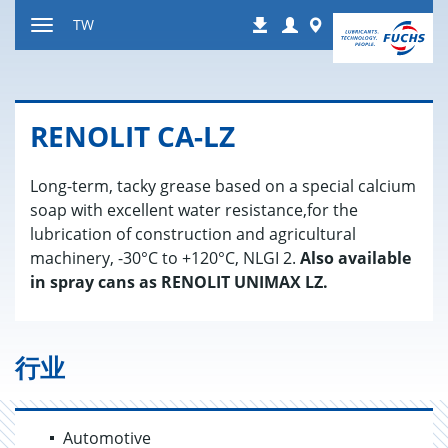
跳
Login
Worldwide
TW
下
到
显
载
内
示
容
或
隐
RENOLIT CA-LZ
藏
导
Long-term, tacky grease based on a special calcium
航
soap with excellent water resistance,for the
lubrication of construction and agricultural
machinery, -30°C to +120°C, NLGI 2.
Also available
in spray cans as RENOLIT UNIMAX LZ.
行业
Automotive