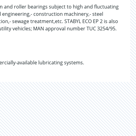
in and roller bearings subject to high and fluctuating
l engineering,- construction machinery,- steel
tion,- sewage treatment,etc. STABYL ECO EP 2 is also
utility vehicles; MAN approval number TUC 3254/95.
cially-available lubricating systems.