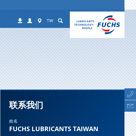
Login
Worldwide
Suchen
下
TW
载
联系我们
姓名
FUCHS LUBRICANTS TAIWAN