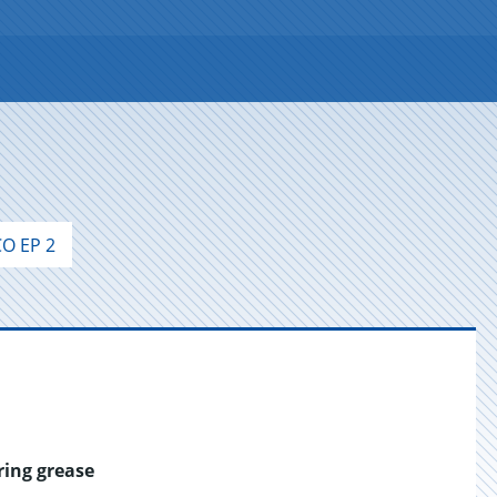
O EP 2
ring grease