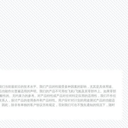
我们当前最前沿的技术水平。我们产品的性能受多种因素的影响，尤其是具体用途、
品功能作出普遍适用的声明。我们的产品不可用在飞机/飞船及其零部件上。如果零部
一般性的、无约束力的参考。对产品特性或产品对任何特定应用的适用性，我们不作任
联系人，探讨产品的使用条件和产品特性。用户应针对计划的用途测试产品的功能适
。因此，除非有单独的客户协议另有规定，否则我们可在不预先通知的情况下，随时