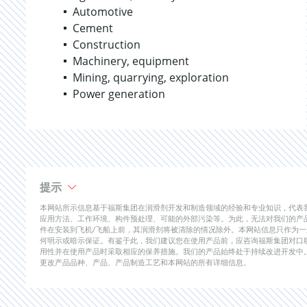
Automotive
Cement
Construction
Machinery, equipment
Mining, quarrying, exploration
Power generation
提示
本网站所示信息基于福斯集团在润滑剂开发和制造领域的经验和专业知识，代表
应用方法、工作环境、构件预处理、可能的外部污染等。为此，无法对我们的产
件在安装到飞机/飞船上前，其润滑剂将被清除的情况除外。本网站信息只作为
何明示或暗示保证。有鉴于此，我们建议您在使用产品前，应咨询福斯集团对口
用性并在使用产品时采取相应的保养措施。我们的产品始终处于持续改进开发中
更改产品品种、产品、产品制造工艺和本网站的所有详细信息。