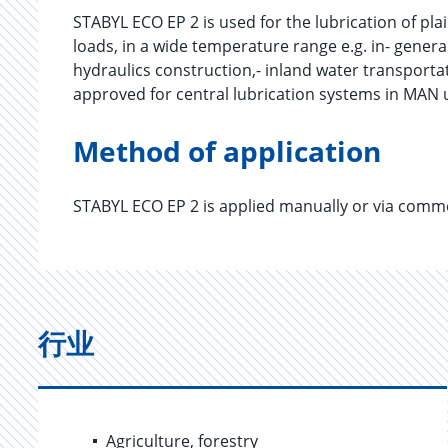
STABYL ECO EP 2 is used for the lubrication of pla
loads, in a wide temperature range e.g. in- genera
hydraulics construction,- inland water transporta
approved for central lubrication systems in MAN 
Method of application
STABYL ECO EP 2 is applied manually or via commer
行业
Agriculture, forestry