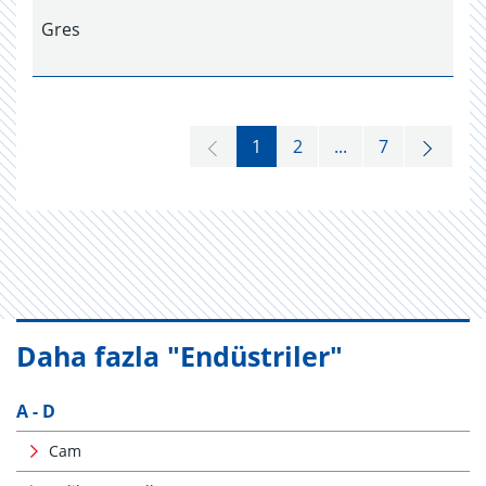
Gres
1
2
...
7
Daha fazla "Endüstriler"
A - D
Cam