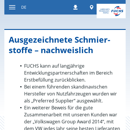
Zum
Worldwide
DE
Downloads
Inhalt
Navigation
ein-
bzw.
ausblenden
Aus­ge­zeich­ne­te Schmier­
stof­fe – nach­weis­lich
FUCHS kann auf langjährige
Entwicklungspartnerschaften im Bereich
Erstbefüllung zurückblicken.
Bei einem führenden skandinavischen
Hersteller von Nutzfahrzeugen wurden wir
als „Preferred Supplier“ ausgewählt.
Ein weiterer Beweis für die gute
Zusammenarbeit mit unseren Kunden war
der „Volkswagen Group Award 2014“, mit
dem VW jedes Jahr seine besten Lieferanten