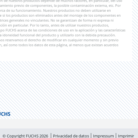
ón de nuestros productos depende de muchos factores, en particular, del uso
tratamiento previo de componentes, la posible contaminación externa, etc. Por
erca de su funcionamiento. Nuestros productos no deben utilizarse en
le si los productos son eliminados antes del montaje de los componentes en
rices generales no vinculantes. No se garantizan de forma ni expresa ni
ión en particular. Por lo tanto, antes de utilizar nuestros productos,
 FUCHS acerca de las condiciones de uso en la aplicación y las características
a idoneidad funcional del producto y utilizarlo con la debida precaución.
 nos reservamos el derecho de modificar en cualquier momento y sin previo
n, así como todos los datos de esta página, al menos que existan acuerdos
UCHS
© Copyright FUCHS 2026
Privacidad de datos
Impressum
Imprimir