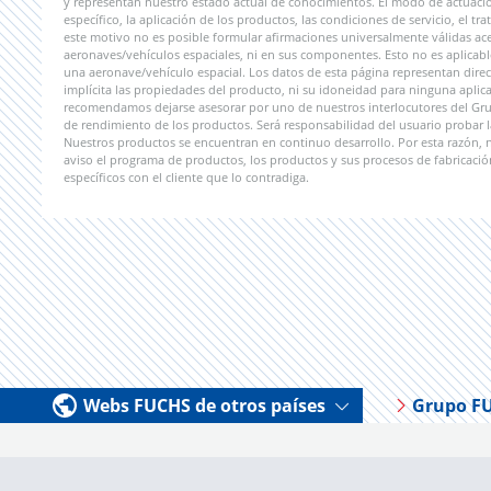
y representan nuestro estado actual de conocimientos. El modo de actuaci
específico, la aplicación de los productos, las condiciones de servicio, el 
este motivo no es posible formular afirmaciones universalmente válidas ac
aeronaves/vehículos espaciales, ni en sus componentes. Esto no es aplicab
una aeronave/vehículo espacial. Los datos de esta página representan direct
implícita las propiedades del producto, ni su idoneidad para ninguna aplicac
recomendamos dejarse asesorar por uno de nuestros interlocutores del Grupo
de rendimiento de los productos. Será responsabilidad del usuario probar l
Nuestros productos se encuentran en continuo desarrollo. Por esta razón,
aviso el programa de productos, los productos y sus procesos de fabricació
específicos con el cliente que lo contradiga.
Webs FUCHS de otros países
Grupo F