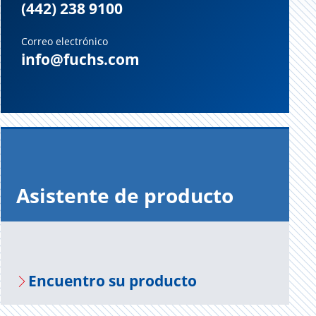
(442) 238 9100
Correo electrónico
info@fuchs.com
Asis­ten­te de pro­duc­to
En­cuen­tro su pro­duc­to