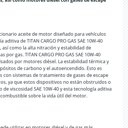
, así como motores diésel con gases de escape
cionario aceite de motor diseñado para vehículos
gía aditiva de TITAN CARGO PRO GAS SAE 10W-40
así como la alta nitración y estabilidad de
adas por gas. TITAN CARGO PRO GAS SAE 10W-40
ados por motores diésel. La estabilidad térmica y
depósitos de carbono y el autoencendido. Esto es
s con sistemas de tratamiento de gases de escape
icos, ya que estos dispositivos no están obstruidos o
o de viscosidad SAE 10W-40 y esta tecnología aditiva
ombustible sobre la vida útil del motor.
e utilizar en motores diésel y de gas más