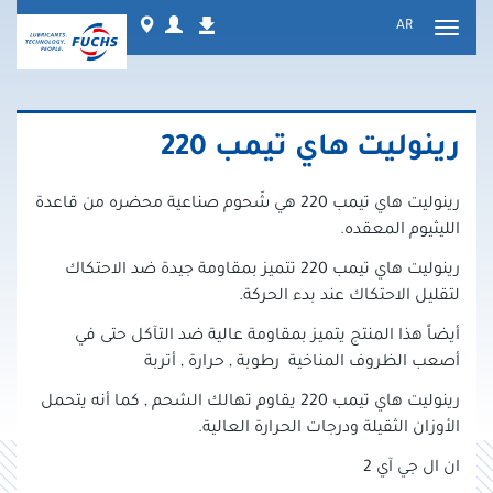
نتقل
Worldwide
Login
AR
التنزيلات
لى
تبديل
لمحتوى
التنقل
رينوليت هاي تيمب 220
رينوليت هاي تيمب 220 هي شَحوم صناعية محضره من قاعدة
الليثيوم المعقده.
رينوليت هاي تيمب 220 تتميز بمقاومة جيدة ضد الاحتكاك
لتقليل الاحتكاك عند بدء الحركة.
أيضاً هذا المنتج يتميز بمقاومة عالية ضد التآكل حتى في
أصعب الظروف المناخية رطوبة , حرارة , أتربة
رينوليت هاي تيمب 220 يقاوم تهالك الشحم , كما أنه يتحمل
الأوزان الثقيلة ودرجات الحرارة العالية.
ان ال جي آي 2