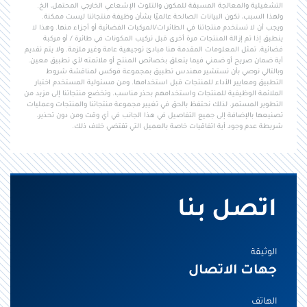
التشغيلية والمعالجة المسبقة للمكون والتلوث الإشعاعي الخارجي المحتمل، الخ.
ولهذا السبب، تكون البيانات الصالحة عالميًا بشأن وظيفة منتجاتنا ليست ممكنة.
ويجب أن لا تستخدم منتجاتنا في الطائرات/المركبات الفضائية أو أجزاء منها. وهذا لا
ينطبق إذا تم إزالة المنتجات مرة أخرى قبل تركيب المكونات في طائرة / أو مركبة
فضائية. تمثل المعلومات المقدمة هنا مبادئ توجيهية عامة وغير ملزمة. ولا يتم تقديم
أية ضمان صريح أو ضمني فيما يتعلق بخصائص المنتج أو ملائمته لأي تطبيق معين.
وبالتالي نوصي بأن تستشير مهندس تطبيق بمجموعة فوكس لمناقشة شروط
التطبيق ومعايير الأداء للمنتجات قبل استخدامها. ومن مسئولية المستخدم اختبار
الملائمة الوظيفية للمنتجات واستخدامهم بحذر مناسب. وتخضع منتجاتنا إلى مزيد من
التطوير المستمر. لذلك نحتفظ بالحق في تغيير مجموعة منتجاتنا والمنتجات وعمليات
تصنيعها بالإضافة إلى جميع التفاصيل في هذا الجانب في أي وقت ومن دون تحذير،
شريطة عدم وجود أية اتفاقيات خاصة بالعميل التي تقتضي خلاف ذلك.
اتصل بنا
الوثيقة
جهات الاتصال
الهاتف