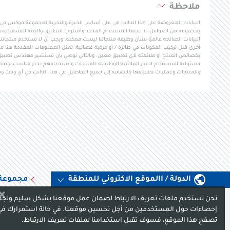
ملاحظة
البيانات المعروضة على هذا الجانب هي على أساس الخبرة والتجربة لمجموعة فوكس في تط
بمجموعة من العوامل، لا سيما الاستخدام المحدد وأسلوب التطبيق والبيئة التشغيلية و
البيانات الصالحة عالميًا بشأن وظيفة منتجاتنا ليست ممكنة. ويجب أن لا تستخدم منتجاتنا ف
أخرى قبل تركيب المكونات في طائرة / أو مركبة فضائية. تمثل المعلومات المقدمة هنا مب
بخصائص المنتج أو ملائمته لأي تطبيق معين. وبالتالي نوصي بأن تستشير مهندس تطبي
مسئولية المستخدم اختبار الملائمة الوظيفية للمنتجات واستخدامهم بحذر مناسب. وتخضع 
والمنتجات وعمليات تصنيعها بالإضافة إلى جميع التفاصيل في هذا الجانب في أي وقت وم
الدولة / االموقع الاكتروني للمنطقة
مجموعة
×
نحن نستخدم ملفات تعريف الارتباط لضمان عمل موقعنا بشكل سليم ولج
إحصاءات حول المستخدمين من أجل تحسين موقعنا. في حالة استمرارك في
تصفح هذا الموقع، فسوف تقبل استخدامنا لملفات تعريف الارتباط.