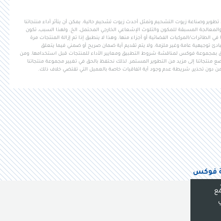
وير وصناعة زيوت التشحيم وتمثل أحدث زيوت تشحيم حالية. يمكن أن يتأثر أداء منتجاتنا
المعالجة المسبقة للمكون والتلوث الإشعاعي الخارجي المحتمل، الخ. ولهذا السبب، تكون
ي الطائرات/المركبات الفضائية أو أجزاء منها. وهذا لا ينطبق إذا تم إزالة المنتجات مرة
ادئ توجيهية عامة وغير ملزمة. ولا يتم تقديم أية ضمان صريح أو ضمني فيما يتعلق
ق بمجموعة فوكس لمناقشة شروط التطبيق ومعايير الأداء للمنتجات قبل استخدامها. ومن
منتجاتنا إلى مزيد من التطوير المستمر. لذلك نحتفظ بالحق في تغيير مجموعة منتجاتنا
ن دون تحذير، شريطة عدم وجود أية اتفاقيات خاصة بالعميل التي تقتضي خلاف ذلك.
 فوكس
مع