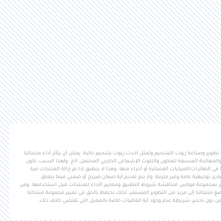
وير وصناعة زيوت التشحيم وتمثل أحدث زيوت تشحيم حالية. يمكن أن يتأثر أداء منتجاتنا
المعالجة المسبقة للمكون والتلوث الإشعاعي الخارجي المحتمل، الخ. ولهذا السبب، تكون
ي الطائرات/المركبات الفضائية أو أجزاء منها. وهذا لا ينطبق إذا تم إزالة المنتجات مرة
ادئ توجيهية عامة وغير ملزمة. ولا يتم تقديم أية ضمان صريح أو ضمني فيما يتعلق
ق بمجموعة فوكس لمناقشة شروط التطبيق ومعايير الأداء للمنتجات قبل استخدامها. ومن
منتجاتنا إلى مزيد من التطوير المستمر. لذلك نحتفظ بالحق في تغيير مجموعة منتجاتنا
ن دون تحذير، شريطة عدم وجود أية اتفاقيات خاصة بالعميل التي تقتضي خلاف ذلك.