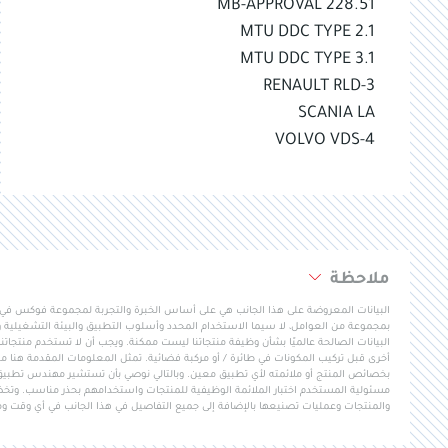
MB-APPROVAL 228.51
MTU DDC TYPE 2.1
MTU DDC TYPE 3.1
RENAULT RLD-3
SCANIA LA
VOLVO VDS-4
ملاحظة
البيانات المعروضة على هذا الجانب هي على أساس الخبرة والتجربة لمجموعة فوكس في تط
بمجموعة من العوامل، لا سيما الاستخدام المحدد وأسلوب التطبيق والبيئة التشغيلية و
البيانات الصالحة عالميًا بشأن وظيفة منتجاتنا ليست ممكنة. ويجب أن لا تستخدم منتجاتنا ف
أخرى قبل تركيب المكونات في طائرة / أو مركبة فضائية. تمثل المعلومات المقدمة هنا مب
بخصائص المنتج أو ملائمته لأي تطبيق معين. وبالتالي نوصي بأن تستشير مهندس تطبي
مسئولية المستخدم اختبار الملائمة الوظيفية للمنتجات واستخدامهم بحذر مناسب. وتخضع 
والمنتجات وعمليات تصنيعها بالإضافة إلى جميع التفاصيل في هذا الجانب في أي وقت وم