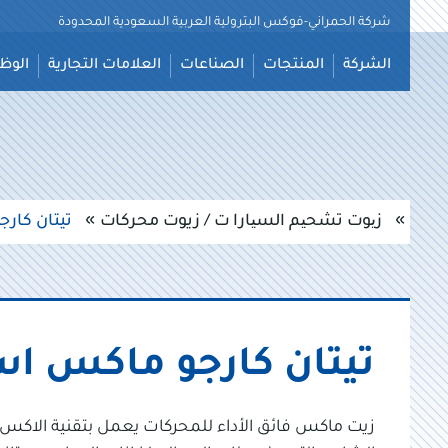
شركة الحمراني-فوكس البترولية العربية السعودية المحدودة
نتقل
الشركة
المنتجات
الصناعات
العلامات التجارية
الوظ
لى
لمحتوى
زیوت تشحیم السیارا ت / زيوت محركات
تيتان كارجو ما
تيتان كارجو ماكس اس ايه اي 5
زيت ماكس فائق الأداء للمحركات يعمل بتقنية الاكس 