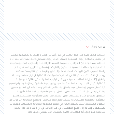
ملاحظة
البيانات المعروضة على هذا الجانب هي على أساس الخبرة والتجربة لمجموعة فوكس
في تطوير وصناعة زيوت التشحيم وتمثل أحدث زيوت تشحيم حالية. يمكن أن يتأثر أداء
منتجاتنا بمجموعة من العوامل، لا سيما الاستخدام المحدد وأسلوب التطبيق والبيئة
التشغيلية والمعالجة المسبقة للمكون والتلوث الإشعاعي الخارجي المحتمل، الخ.
ولهذا السبب، تكون البيانات الصالحة عالميًا بشأن وظيفة منتجاتنا ليست ممكنة.
ويجب أن لا تستخدم منتجاتنا في الطائرات/المركبات الفضائية أو أجزاء منها. وهذا لا
ينطبق إذا تم إزالة المنتجات مرة أخرى قبل تركيب المكونات في طائرة / أو مركبة
فضائية. تمثل المعلومات المقدمة هنا مبادئ توجيهية عامة وغير ملزمة. ولا يتم تقديم
أية ضمان صريح أو ضمني فيما يتعلق بخصائص المنتج أو ملائمته لأي تطبيق معين.
وبالتالي نوصي بأن تستشير مهندس تطبيق بمجموعة فوكس لمناقشة شروط
التطبيق ومعايير الأداء للمنتجات قبل استخدامها. ومن مسئولية المستخدم اختبار
الملائمة الوظيفية للمنتجات واستخدامهم بحذر مناسب. وتخضع منتجاتنا إلى مزيد من
التطوير المستمر. لذلك نحتفظ بالحق في تغيير مجموعة منتجاتنا والمنتجات وعمليات
تصنيعها بالإضافة إلى جميع التفاصيل في هذا الجانب في أي وقت ومن دون تحذير،
شريطة عدم وجود أية اتفاقيات خاصة بالعميل التي تقتضي خلاف ذلك.