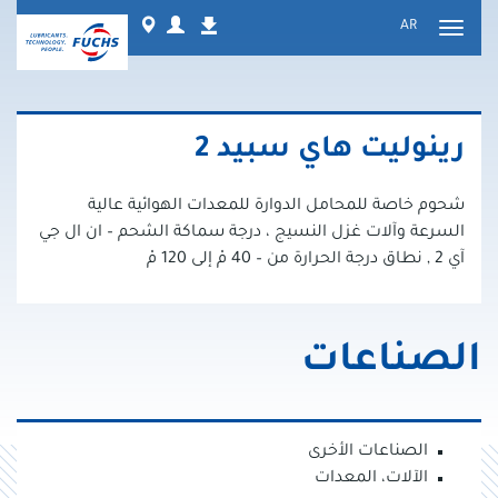
نتقل
Worldwide
Login
AR
التنزيلات
لى
تبديل
لمحتوى
التنقل
رينوليت هاي سبيد 2
شحوم خاصة للمحامل الدوارة للمعدات الهوائية عالية
السرعة وآلات غزل النسيج ، درجة سماكة الشحم – ان ال جي
آي 2 , نطاق درجة الحرارة من – 40 مْ إلى 120 مْ
الصناعات
الصناعات الأخرى
الآلات، المعدات