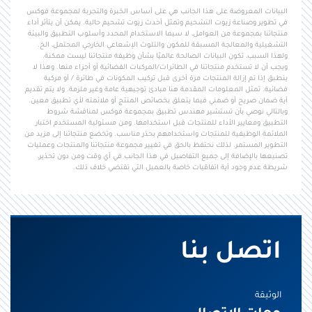
البيانات المعروضة على هذا الجانب هي على أساس الخبرة والتجربة لمجموعة فوكس
في تطوير وصناعة زيوت التشحيم وتمثل أحدث زيوت تشحيم حالية. يمكن أن يتأثر أداء
منتجاتنا بمجموعة من العوامل، لا سيما الاستخدام المحدد وأسلوب التطبيق والبيئة
التشغيلية والمعالجة المسبقة للمكون والتلوث الإشعاعي الخارجي المحتمل، الخ.
ولهذا السبب، تكون البيانات الصالحة عالميًا بشأن وظيفة منتجاتنا ليست ممكنة.
ويجب أن لا تستخدم منتجاتنا في الطائرات/المركبات الفضائية أو أجزاء منها. وهذا لا
ينطبق إذا تم إزالة المنتجات مرة أخرى قبل تركيب المكونات في طائرة / أو مركبة
فضائية. تمثل المعلومات المقدمة هنا مبادئ توجيهية عامة وغير ملزمة. ولا يتم تقديم
أية ضمان صريح أو ضمني فيما يتعلق بخصائص المنتج أو ملائمته لأي تطبيق معين.
وبالتالي نوصي بأن تستشير مهندس تطبيق بمجموعة فوكس لمناقشة شروط
التطبيق ومعايير الأداء للمنتجات قبل استخدامها. ومن مسئولية المستخدم اختبار
الملائمة الوظيفية للمنتجات واستخدامهم بحذر مناسب. وتخضع منتجاتنا إلى مزيد من
التطوير المستمر. لذلك نحتفظ بالحق في تغيير مجموعة منتجاتنا والمنتجات وعمليات
تصنيعها بالإضافة إلى جميع التفاصيل في هذا الجانب في أي وقت ومن دون تحذير،
شريطة عدم وجود أية اتفاقيات خاصة بالعميل التي تقتضي خلاف ذلك.
اتصل بنا
الوثيقة