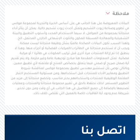
ملاحظة
البيانات المعروضة على هذا الجانب هي على أساس الخبرة والتجربة لمجموعة فوكس
في تطوير وصناعة زيوت التشحيم وتمثل أحدث زيوت تشحيم حالية. يمكن أن يتأثر أداء
منتجاتنا بمجموعة من العوامل، لا سيما الاستخدام المحدد وأسلوب التطبيق والبيئة
التشغيلية والمعالجة المسبقة للمكون والتلوث الإشعاعي الخارجي المحتمل، الخ.
ولهذا السبب، تكون البيانات الصالحة عالميًا بشأن وظيفة منتجاتنا ليست ممكنة.
ويجب أن لا تستخدم منتجاتنا في الطائرات/المركبات الفضائية أو أجزاء منها. وهذا لا
ينطبق إذا تم إزالة المنتجات مرة أخرى قبل تركيب المكونات في طائرة / أو مركبة
فضائية. تمثل المعلومات المقدمة هنا مبادئ توجيهية عامة وغير ملزمة. ولا يتم تقديم
أية ضمان صريح أو ضمني فيما يتعلق بخصائص المنتج أو ملائمته لأي تطبيق معين.
وبالتالي نوصي بأن تستشير مهندس تطبيق بمجموعة فوكس لمناقشة شروط
التطبيق ومعايير الأداء للمنتجات قبل استخدامها. ومن مسئولية المستخدم اختبار
الملائمة الوظيفية للمنتجات واستخدامهم بحذر مناسب. وتخضع منتجاتنا إلى مزيد من
التطوير المستمر. لذلك نحتفظ بالحق في تغيير مجموعة منتجاتنا والمنتجات وعمليات
تصنيعها بالإضافة إلى جميع التفاصيل في هذا الجانب في أي وقت ومن دون تحذير،
شريطة عدم وجود أية اتفاقيات خاصة بالعميل التي تقتضي خلاف ذلك.
اتصل بنا