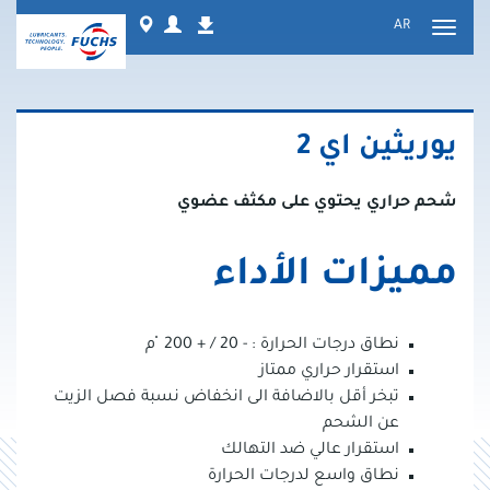
نتقل
Worldwide
Login
AR
التنزيلات
لى
تبديل
لمحتوى
التنقل
يوريثين اي 2
شحم حراري يحتوي على مكثف عضوي
مميزات الأداء
نطاق درجات الحرارة : - 20 / + 200 ْم
استقرار حراري ممتاز
تبخر أقل بالاضافة الى انخفاض نسبة فصل الزيت
عن الشحم
استقرار عالي ضد التهالك
نطاق واسع لدرجات الحرارة