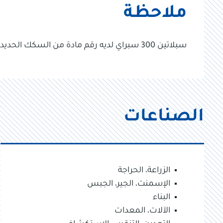
ملاحظة
سبلاتين 300 سبراي لديه رقم مادة من السكك الحديدية الألمانية. دي بي – ام ايه تي – ان ار 106169
الصناعات
الزراعة، الحراجة
الإسمنت، الجير، الجبس
البناء
الآلات، المعدات