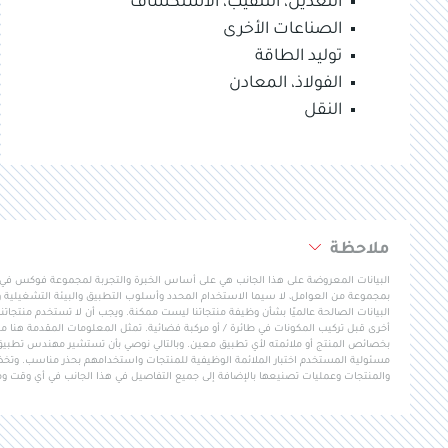
التعدين، التنقيب، الاستكشاف
الصناعات الأخرى
توليد الطاقة
الفولاذ، المعادن
النقل
ملاحظة
البيانات المعروضة على هذا الجانب هي على أساس الخبرة والتجربة لمجموعة فوكس في تط
بمجموعة من العوامل، لا سيما الاستخدام المحدد وأسلوب التطبيق والبيئة التشغيلية و
البيانات الصالحة عالميًا بشأن وظيفة منتجاتنا ليست ممكنة. ويجب أن لا تستخدم منتجاتنا ف
أخرى قبل تركيب المكونات في طائرة / أو مركبة فضائية. تمثل المعلومات المقدمة هنا مب
بخصائص المنتج أو ملائمته لأي تطبيق معين. وبالتالي نوصي بأن تستشير مهندس تطبي
مسئولية المستخدم اختبار الملائمة الوظيفية للمنتجات واستخدامهم بحذر مناسب. وتخضع 
والمنتجات وعمليات تصنيعها بالإضافة إلى جميع التفاصيل في هذا الجانب في أي وقت وم