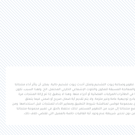
وير وصناعة زيوت التشحيم وتمثل أحدث زيوت تشحيم حالية. يمكن أن يتأثر أداء منتجاتنا
المعالجة المسبقة للمكون والتلوث الإشعاعي الخارجي المحتمل، الخ. ولهذا السبب، تكون
ي الطائرات/المركبات الفضائية أو أجزاء منها. وهذا لا ينطبق إذا تم إزالة المنتجات مرة
ادئ توجيهية عامة وغير ملزمة. ولا يتم تقديم أية ضمان صريح أو ضمني فيما يتعلق
ق بمجموعة فوكس لمناقشة شروط التطبيق ومعايير الأداء للمنتجات قبل استخدامها. ومن
منتجاتنا إلى مزيد من التطوير المستمر. لذلك نحتفظ بالحق في تغيير مجموعة منتجاتنا
ن دون تحذير، شريطة عدم وجود أية اتفاقيات خاصة بالعميل التي تقتضي خلاف ذلك.