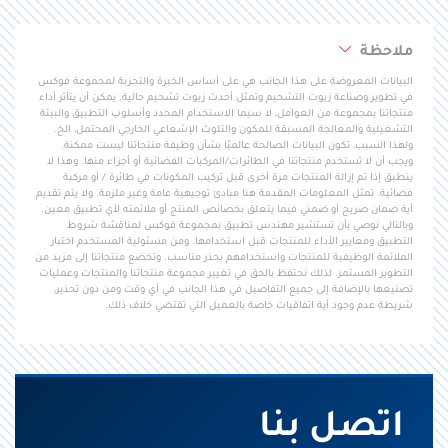
ملاحظة
البيانات المعروضة على هذا الجانب هي على أساس الخبرة والتجربة لمجموعة فوكس
في تطوير وصناعة زيوت التشحيم وتمثل أحدث زيوت تشحيم حالية. يمكن أن يتأثر أداء
منتجاتنا بمجموعة من العوامل، لا سيما الاستخدام المحدد وأسلوب التطبيق والبيئة
التشغيلية والمعالجة المسبقة للمكون والتلوث الإشعاعي الخارجي المحتمل، الخ.
ولهذا السبب، تكون البيانات الصالحة عالميًا بشأن وظيفة منتجاتنا ليست ممكنة.
ويجب أن لا تستخدم منتجاتنا في الطائرات/المركبات الفضائية أو أجزاء منها. وهذا لا
ينطبق إذا تم إزالة المنتجات مرة أخرى قبل تركيب المكونات في طائرة / أو مركبة
فضائية. تمثل المعلومات المقدمة هنا مبادئ توجيهية عامة وغير ملزمة. ولا يتم تقديم
أية ضمان صريح أو ضمني فيما يتعلق بخصائص المنتج أو ملائمته لأي تطبيق معين.
وبالتالي نوصي بأن تستشير مهندس تطبيق بمجموعة فوكس لمناقشة شروط
التطبيق ومعايير الأداء للمنتجات قبل استخدامها. ومن مسئولية المستخدم اختبار
الملائمة الوظيفية للمنتجات واستخدامهم بحذر مناسب. وتخضع منتجاتنا إلى مزيد من
التطوير المستمر. لذلك نحتفظ بالحق في تغيير مجموعة منتجاتنا والمنتجات وعمليات
تصنيعها بالإضافة إلى جميع التفاصيل في هذا الجانب في أي وقت ومن دون تحذير،
شريطة عدم وجود أية اتفاقيات خاصة بالعميل التي تقتضي خلاف ذلك.
اتصل بنا