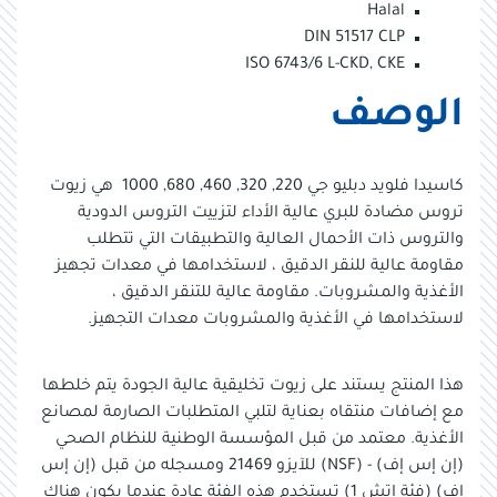
Halal
DIN 51517 CLP
ISO 6743/6 L-CKD, CKE
الوصف
كاسيدا فلويد دبليو جي 220, 320, 460, 680, 1000 هي زيوت
تروس مضادة للبري عالية الأداء لتزييت التروس الدودية
والتروس ذات الأحمال العالية والتطبيقات التي تتطلب
مقاومة عالية للنقر الدقيق ، لاستخدامها في معدات تجهيز
الأغذية والمشروبات. مقاومة عالية للتنقر الدقيق ،
لاستخدامها في الأغذية والمشروبات معدات التجهيز.
هذا المنتج يستند على زيوت تخليقية عالية الجودة يتم خلطها
مع إضافات منتقاه بعناية لتلبي المتطلبات الصارمة لمصانع
الأغذية. معتمد من قبل المؤسسة الوطنية للنظام الصحي
(إن إس إف) - (NSF) للآيزو 21469 ومسجله من قبل (إن إس
إف) (فئة اتش 1) تستخدم هذه الفئة عادة عندما يكون هناك