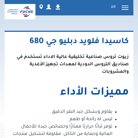
نتقل
Worldwide
Login
AR
التنزيلات
لى
تبديل
لمحتوى
التنقل
كاسيدا فلويد دبليو جي 680
زيوت تروس صناعية تخليقية عالية الاداء تستخدم في
صناديق التروس الدودية لمعدات تجهيز الأغذية
والمشروبات
مميزات الأداء
يقاوم وبشكل جيد النقر الدقيق
ليس له رائحة أو طعم
توفر ثباتًا حراريًا ممتازًا وخصائص جيدة للأحمال
العالية وحماية من التآكل. مقاومة لتشكيل منتجات