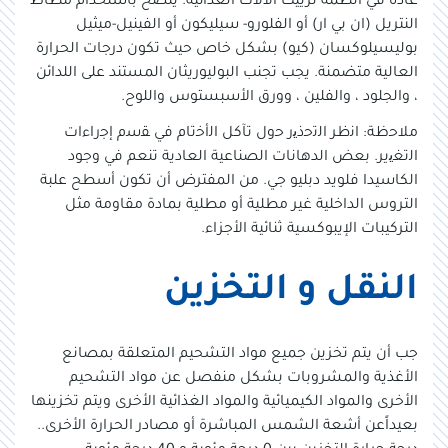
عادة في أنظمة تزييت الآلات الغذائية. ينصح باستخدام مطاط
النتريل (ان بي ار) أو الفلورو- سيليكون أو الفينيل-ميثيل
بوليسيلوكسان (كيو) بشكل خاص حيث تكون درجات الحرارة
العالية متضمنة. يجب تجنب البوليوريثان المستند على اللدائن
، والجلود ، والفلين ، وورق الأسبستوس واللوح.
ﻣﻼﺣظﺔ: اﻧظر اﻟﺗﺣذﯾر ﺣول تآكل اﻟأﺧﺗﺎم ﻓﻲ ﻘﺳم إﺟراءات
اﻟﺗﻐﯾير. بعض الدهانات الصناعية العادية تنعم في وجود
الكاسيدا فلويد دبليو جي. من المفترض أن تكون أسطح علبة
التروس الداخلية غير مطلية أو مطلية بمادة مقاومة مثل
التركيبات الإيبوكسية ثنائية الأجزاء.
النقل و التخزين
جب أن يتم تخزين جميع مواد التشحيم المتعلقة بمصانع
الأغذية والمشروبات بشكل منفصل عن مواد التشحيم
الأخرى والمواد الكيميائية والمواد الغذائية الأخرى ويتم تخزينها
بعيداًعن أشعة الشمس المباشرة أو مصادر الحرارة الأخرى..