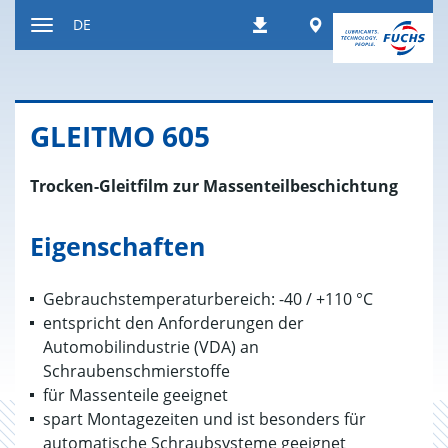
Zum
Worldwide
DE
Downloads
Inhalt
Navigation
ein-
bzw.
ausblenden
GLEIT­MO 605
Trocken-Gleitfilm zur Massenteilbeschichtung
Eigenschaften
Gebrauchstemperaturbereich: -40 / +110 °C
entspricht den Anforderungen der
Automobilindustrie (VDA) an
Schraubenschmierstoffe
für Massenteile geeignet
spart Montagezeiten und ist besonders für
automatische Schraubsysteme geeignet