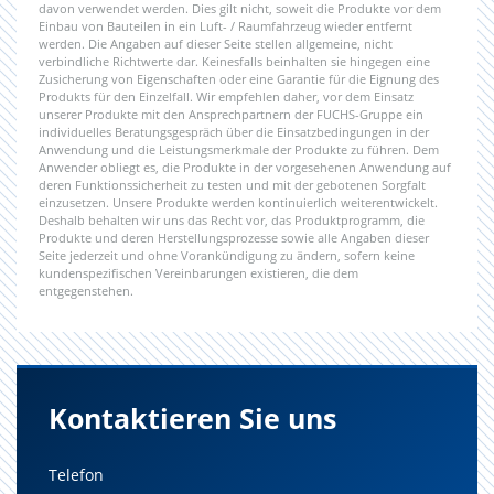
davon verwendet werden. Dies gilt nicht, soweit die Produkte vor dem
Einbau von Bauteilen in ein Luft- / Raumfahrzeug wieder entfernt
werden. Die Angaben auf dieser Seite stellen allgemeine, nicht
verbindliche Richtwerte dar. Keinesfalls beinhalten sie hingegen eine
Zusicherung von Eigenschaften oder eine Garantie für die Eignung des
Produkts für den Einzelfall. Wir empfehlen daher, vor dem Einsatz
unserer Produkte mit den Ansprechpartnern der FUCHS-Gruppe ein
individuelles Beratungsgespräch über die Einsatzbedingungen in der
Anwendung und die Leistungsmerkmale der Produkte zu führen. Dem
Anwender obliegt es, die Produkte in der vorgesehenen Anwendung auf
deren Funktionssicherheit zu testen und mit der gebotenen Sorgfalt
einzusetzen. Unsere Produkte werden kontinuierlich weiterentwickelt.
Deshalb behalten wir uns das Recht vor, das Produktprogramm, die
Produkte und deren Herstellungsprozesse sowie alle Angaben dieser
Seite jederzeit und ohne Vorankündigung zu ändern, sofern keine
kundenspezifischen Vereinbarungen existieren, die dem
entgegenstehen.
Kontaktieren Sie uns
Telefon