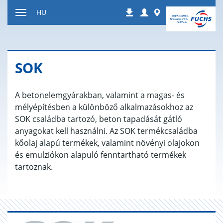
Tartalomhoz
Login
Worldwide
HU
Letöltések
ugrás
Navigáció
ki-/bekapcsolása
SOK
A betonelemgyárakban, valamint a magas- és
mélyépítésben a különböző alkalmazásokhoz az
SOK családba tartozó, beton tapadását gátló
anyagokat kell használni. Az SOK termékcsaládba
kőolaj alapú termékek, valamint növényi olajokon
és emulziókon alapuló fenntartható termékek
tartoznak.