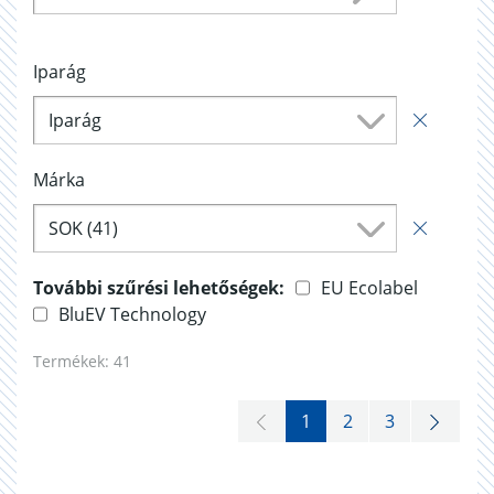
Iparág
Iparág
Márka
SOK (41)
További szűrési lehetőségek:
EU Ecolabel
BluEV Technology
Termékek:
41
1
2
3