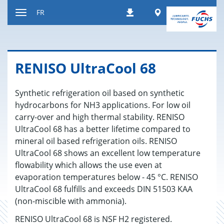
Contenu
Worldwide
FR
Téléchargements
Afficher
resp.
masquer
navigation
RENISO Ultra­Cool 68
Synthetic refrigeration oil based on synthetic
hydrocarbons for NH3 applications. For low oil
carry-over and high thermal stability. RENISO
UltraCool 68 has a better lifetime compared to
mineral oil based refrigeration oils. RENISO
UltraCool 68 shows an excellent low temperature
flowability which allows the use even at
evaporation temperatures below - 45 °C. RENISO
UltraCool 68 fulfills and exceeds DIN 51503 KAA
(non-miscible with ammonia).
RENISO UltraCool 68 is NSF H2 registered.