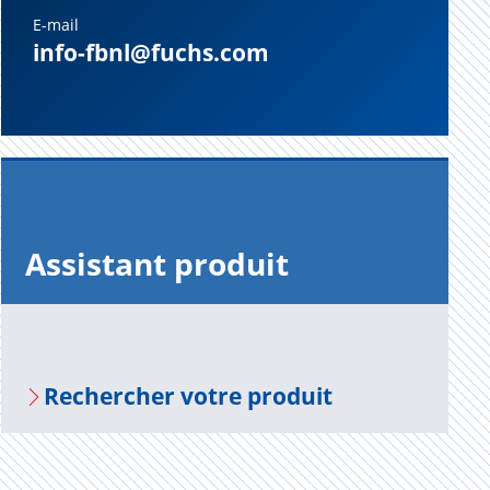
E-mail
info-fbnl@fuchs.com
Assis­tant pro­duit
Recher­cher votre pro­duit