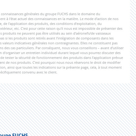
 les connaissances générales du groupe FUCHS dans le domaine du
nt à l'état actuel des connaissances en la matière. Le mode d’action de nos
e, de l’application des produits, des conditions d’exploitation, du
érieur, etc. C’est pour cette raison qu'il nous est impossible de présenter des
 produits ne peuvent pas être utilisés au sein d’aéronefs/de vaisseaux
 si les produits sont retirés avant l’intégration de composants dans les
s valeurs indicatives générales non contraignantes. Elles ne constituent pas
s des cas particuliers. Par conséquent, nous vous conseillons – avant d’utiliser
n d'organiser un entretien individuel durant lequel vous pourrez discuter des
nu de tester la sécurité de fonctionnement des produits dans l’application prévue
ment de nos produits. C’est pourquoi nous nous réservons le droit de modifier
on, ainsi que toutes les indications sur la présente page, cela, à tout moment
pécifiquement convenu avec le client.
oupe FUCHS