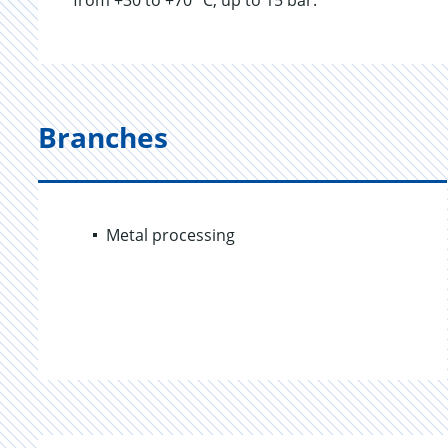
from +30 to +70 °C, up to 15 bar.
Branches
Metal processing