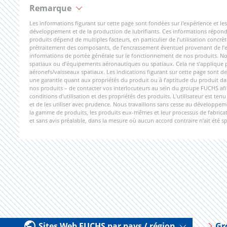
Remarque
Les informations figurant sur cette page sont fondées sur l'expérience et
développement et de la production de lubrifiants. Ces informations réponde
produits dépend de multiples facteurs, en particulier de l’utilisation concrèt
prétraitement des composants, de l’encrassement éventuel provenant de l’ext
informations de portée générale sur le fonctionnement de nos produits. Nos
spatiaux ou d’équipements aéronautiques ou spatiaux. Cela ne s’applique pas
aéronefs/vaisseaux spatiaux. Les indications figurant sur cette page sont de
une garantie quant aux propriétés du produit ou à l’aptitude du produit dan
nos produits – de contacter vos interlocuteurs au sein du groupe FUCHS afi
conditions d'utilisation et des propriétés des produits. L’utilisateur est te
et de les utiliser avec prudence. Nous travaillons sans cesse au développe
la gamme de produits, les produits eux-mêmes et leur processus de fabricati
et sans avis préalable, dans la mesure où aucun accord contraire n’ait été s
Sites Web FUCHS par pays / région
Gr