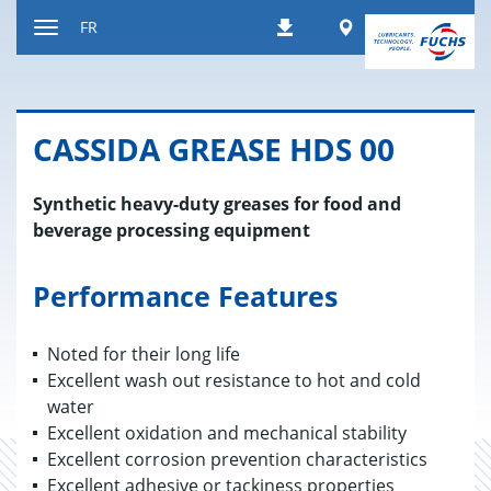
Contenu
Worldwide
FR
Téléchargements
Afficher
resp.
masquer
navigation
CAS­SIDA GREASE HDS 00
Synthetic heavy-duty greases for food and
beverage processing equipment
Performance Features
Noted for their long life
Excellent wash out resistance to hot and cold
water
Excellent oxidation and mechanical stability
Excellent corrosion prevention characteristics
Excellent adhesive or tackiness properties