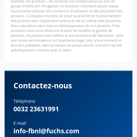
d’utiliser nos produits – de contacter vos interlocuteurs au sein du
groupe FUCHS afin d'organiser un entretien individuel durant lequel
vous pourrez discuter des conditions d'utilisation et des propriétés des
produits. L’utilisateur est tenu de tester la sécurité de fonctionnement
des produits dans l’application prévue et de les utiliser avec prudence.
Nous travaillons sans cesse au développement de nos produits. C’est
pourquoi nous nous réservons le droit de modifier la gamme de
produits, les produits eux-mêmes et leur processus de fabrication, ainsi
que toutes les indications sur la présente page, cela, à tout moment et
sans avis préalable, dans la mesure où aucun accord contraire n’ait été
spécifiquement convenu avec le client.
Contactez-nous
Téléphone
0032 23631991
E-mail
info-fbnl@fuchs.com