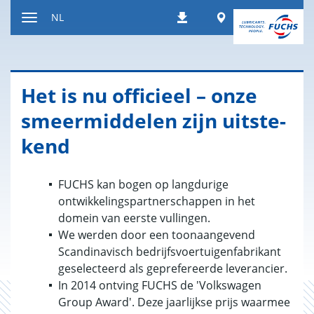
Naar
Worldwide
NL
Downloads
inhoud
Toon/verberg
gaan
de
navigatie
Het is nu of­fi­ci­eel – onze
smeer­mid­de­len zijn uit­ste­
kend
FUCHS kan bogen op langdurige
ontwikkelingspartnerschappen in het
domein van eerste vullingen.
We werden door een toonaangevend
Scandinavisch bedrijfsvoertuigenfabrikant
geselecteerd als geprefereerde leverancier.
In 2014 ontving FUCHS de 'Volkswagen
Group Award'. Deze jaarlijkse prijs waarmee