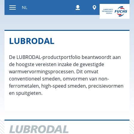
Naar
Worldwide
NL
Downloads
inhoud
Toon/verberg
gaan
de
navigatie
LUB­RO­DAL
De LUBRODAL-productportfolio beantwoordt aan
de hoogste vereisten inzake de gevestigde
warmvervormingsprocessen. Dit omvat
conventioneel smeden, omvormen van non-
ferrometalen, high-speed smeden, precisievormen
en spuitgieten.