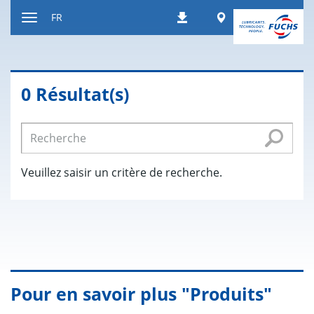
Contenu
Worldwide
FR
Téléchargements
Afficher
resp.
masquer
navigation
0 Résultat(s)
Veuillez saisir un critère de recherche.
Pour en savoir plus "Produits"