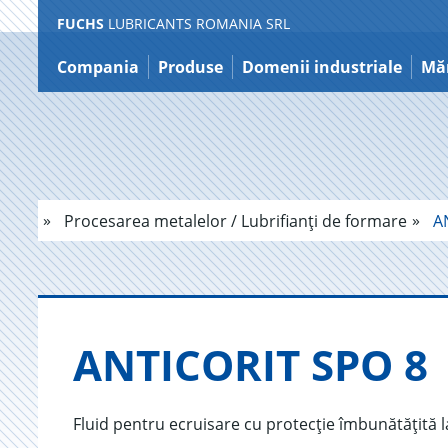
FUCHS
LUBRICANTS ROMANIA SRL
Sărire
la
Compania
Produse
Domenii industriale
Măr
conținut
Procesarea metalelor / Lubrifianți de formare
AN
AN­TI­CO­RIT SPO 8
Fluid pentru ecruisare cu protecție îmbunătățită l