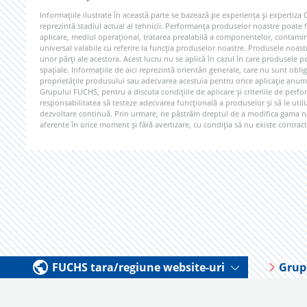
Informațiile ilustrate în această parte se bazează pe experiența și expertiza
reprezintă stadiul actual al tehnicii. Performanța produselor noastre poate fi
aplicare, mediul operațional, tratarea prealabilă a componentelor, contamina
universal valabile cu referire la funcția produselor noastre. Produsele noast
unor părți ale acestora. Acest lucru nu se aplică în cazul în care produsel
spațiale. Informațiile de aici reprezintă orientări generale, care nu sunt obli
proprietățile produsului sau adecvarea acestuia pentru orice aplicație anum
Grupului FUCHS, pentru a discuta condițiile de aplicare și criteriile de perfo
responsabilitatea să testeze adecvarea funcțională a produselor și să le uti
dezvoltare continuă. Prin urmare, ne păstrăm dreptul de a modifica gama noa
aferente în orice moment și fără avertizare, cu condiția să nu existe contracte
FUCHS tara/regiune website-uri
Grup