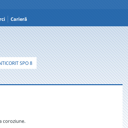
ci
Carieră
TICORIT SPO 8
a coroziune.