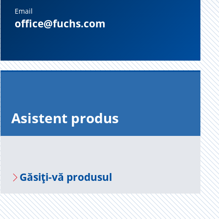
Email
office@fuchs.com
Asis­tent pro­dus
Gă­siți-vă pro­du­sul