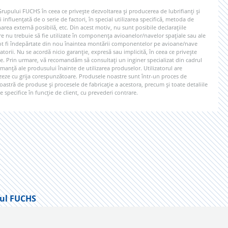
 Grupului FUCHS în ceea ce privește dezvoltarea și producerea de lubrifianți și
 influențată de o serie de factori, în special utilizarea specifică, metoda de
rea externă posibilă, etc. Din acest motiv, nu sunt posibile declarațiile
re nu trebuie să fie utilizate în componența avioanelor/navelor spațiale sau ale
e pot fi îndepărtate din nou înaintea montării componentelor pe avioane/nave
gatorii. Nu se acordă nicio garanție, expresă sau implicită, în ceea ce privește
e. Prin urmare, vă recomandăm să consultați un inginer specializat din cadrul
rmanță ale produsului înainte de utilizarea produselor. Utilizatorul are
lizeze cu grija corespunzătoare. Produsele noastre sunt într-un proces de
stră de produse și procesele de fabricație a acestora, precum și toate detaliile
 specifice în funcție de client, cu prevederi contrare.
ul FUCHS