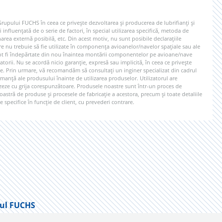
 Grupului FUCHS în ceea ce privește dezvoltarea și producerea de lubrifianți și
 influențată de o serie de factori, în special utilizarea specifică, metoda de
rea externă posibilă, etc. Din acest motiv, nu sunt posibile declarațiile
re nu trebuie să fie utilizate în componența avioanelor/navelor spațiale sau ale
e pot fi îndepărtate din nou înaintea montării componentelor pe avioane/nave
gatorii. Nu se acordă nicio garanție, expresă sau implicită, în ceea ce privește
e. Prin urmare, vă recomandăm să consultați un inginer specializat din cadrul
rmanță ale produsului înainte de utilizarea produselor. Utilizatorul are
lizeze cu grija corespunzătoare. Produsele noastre sunt într-un proces de
stră de produse și procesele de fabricație a acestora, precum și toate detaliile
 specifice în funcție de client, cu prevederi contrare.
ul FUCHS