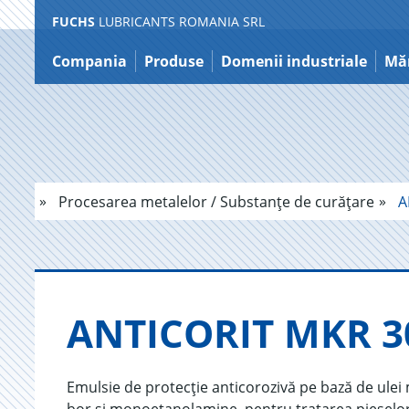
FUCHS
LUBRICANTS ROMANIA SRL
Sărire
la
Compania
Produse
Domenii industriale
Măr
conținut
Procesarea metalelor / Substanțe de curățare
A
AN­TI­CO­RIT MKR 3
Emulsie de protecție anticorozivă pe bază de ulei 