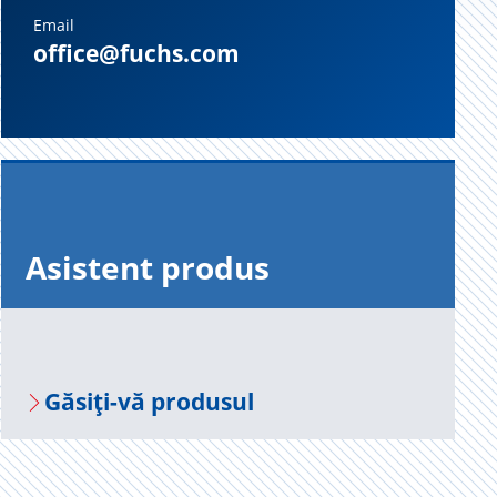
Email
office@fuchs.com
Asis­tent pro­dus
Gă­siți-vă pro­du­sul