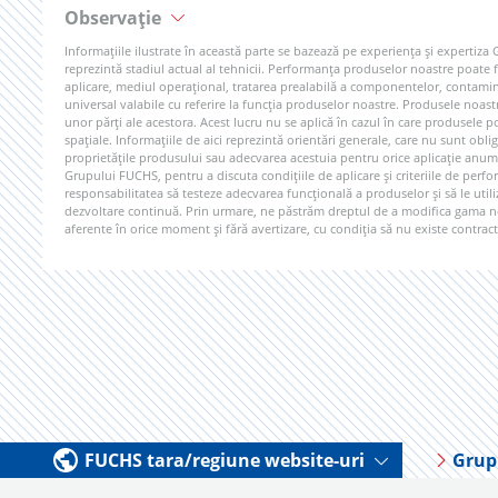
Observație
Informațiile ilustrate în această parte se bazează pe experiența și expertiza
reprezintă stadiul actual al tehnicii. Performanța produselor noastre poate fi
aplicare, mediul operațional, tratarea prealabilă a componentelor, contamina
universal valabile cu referire la funcția produselor noastre. Produsele noast
unor părți ale acestora. Acest lucru nu se aplică în cazul în care produsel
spațiale. Informațiile de aici reprezintă orientări generale, care nu sunt obli
proprietățile produsului sau adecvarea acestuia pentru orice aplicație anum
Grupului FUCHS, pentru a discuta condițiile de aplicare și criteriile de perfo
responsabilitatea să testeze adecvarea funcțională a produselor și să le uti
dezvoltare continuă. Prin urmare, ne păstrăm dreptul de a modifica gama noa
aferente în orice moment și fără avertizare, cu condiția să nu existe contracte
FUCHS tara/regiune website-uri
Grup