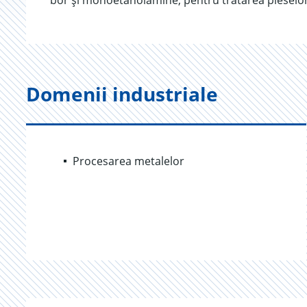
bor și monoetanolamine, pentru tratarea pieselor 
Domenii industriale
Procesarea metalelor