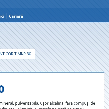
ci
Carieră
NTICORIT MKR 30
0
mineral, pulverizabilă, ușor alcalină, fără compuși de