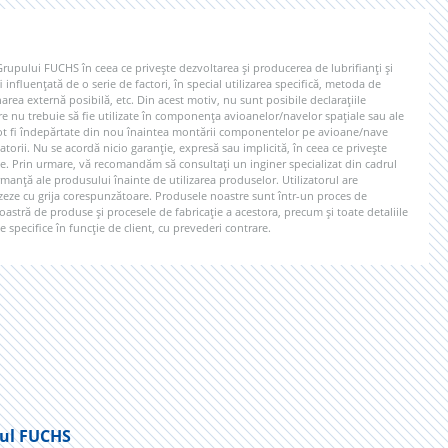
 Grupului FUCHS în ceea ce privește dezvoltarea și producerea de lubrifianți și
 influențată de o serie de factori, în special utilizarea specifică, metoda de
rea externă posibilă, etc. Din acest motiv, nu sunt posibile declarațiile
re nu trebuie să fie utilizate în componența avioanelor/navelor spațiale sau ale
e pot fi îndepărtate din nou înaintea montării componentelor pe avioane/nave
gatorii. Nu se acordă nicio garanție, expresă sau implicită, în ceea ce privește
e. Prin urmare, vă recomandăm să consultați un inginer specializat din cadrul
rmanță ale produsului înainte de utilizarea produselor. Utilizatorul are
lizeze cu grija corespunzătoare. Produsele noastre sunt într-un proces de
stră de produse și procesele de fabricație a acestora, precum și toate detaliile
 specifice în funcție de client, cu prevederi contrare.
ul FUCHS