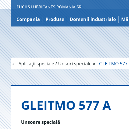
FUCHS
LUBRICANTS ROMANIA SRL
Sărire
la
Compania
Produse
Domenii industriale
Măr
conținut
Aplicații speciale / Unsori speciale
GLEITMO 577 
GLE­ITMO 577 A
Unsoare specială