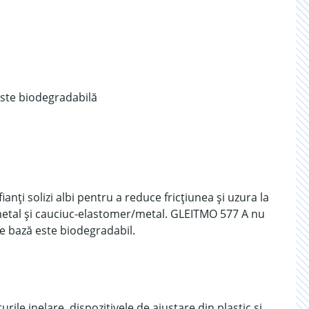
este biodegradabilă
anți solizi albi pentru a reduce fricțiunea și uzura la
c/metal și cauciuc-elastomer/metal. GLEITMO 577 A nu
e bază este biodegradabil.
rile inelare, dispozitivele de ajustare din plastic și