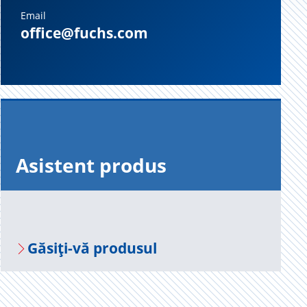
Email
office@fuchs.com
Asis­tent pro­dus
Gă­siți-vă pro­du­sul