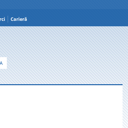
ci
Carieră
A