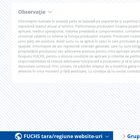
Observație
Informațiile ilustrate în această parte se bazează pe experiența și expertiza
reprezintă stadiul actual al tehnicii. Performanța produselor noastre poate fi
aplicare, mediul operațional, tratarea prealabilă a componentelor, contamina
universal valabile cu referire la funcția produselor noastre. Produsele noast
unor părți ale acestora. Acest lucru nu se aplică în cazul în care produsel
spațiale. Informațiile de aici reprezintă orientări generale, care nu sunt obli
proprietățile produsului sau adecvarea acestuia pentru orice aplicație anum
Grupului FUCHS, pentru a discuta condițiile de aplicare și criteriile de perfo
responsabilitatea să testeze adecvarea funcțională a produselor și să le uti
dezvoltare continuă. Prin urmare, ne păstrăm dreptul de a modifica gama noa
aferente în orice moment și fără avertizare, cu condiția să nu existe contracte
FUCHS tara/regiune website-uri
Grup