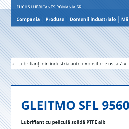
FUCHS
LUBRICANTS ROMANIA SRL
Sărire
la
Compania
Produse
Domenii industriale
Măr
conținut
Lubrifianți din industria auto / Vopsitorie uscată
GLE­ITMO SFL 956
Lubrifiant cu peliculă solidă PTFE alb