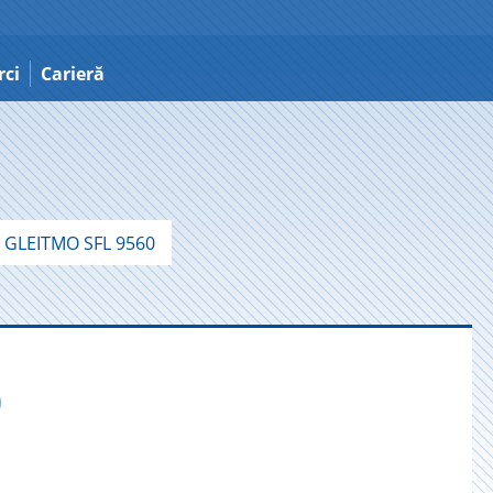
ci
Carieră
GLEITMO SFL 9560
0