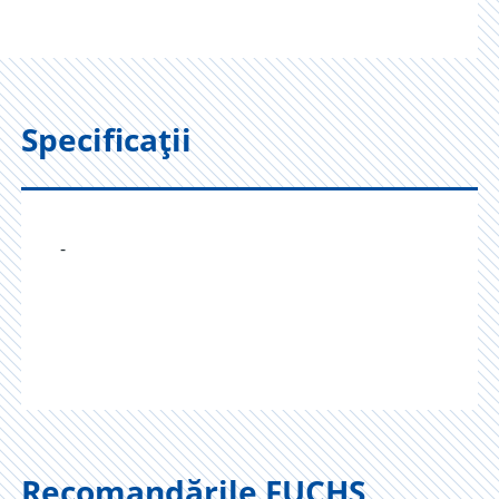
Specificații
-
Recomandările FUCHS