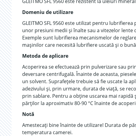
GLEITMO SFL 9560 este rezistent la uleiuri minera
Domeniu de utilizare
GLEITMO SFL 9560 este utilizat pentru lubrifierea 
unor presiuni medii și înalte sau a vitezelor lente
Exemple sunt lubrifierea mecanismelor de reglare
mașinilor care necesită lubrifiere uscată și o bună
Metoda de aplicare
Acoperirea se efectuează prin pulverizare sau pri
deversare centrifugală. Înainte de aceasta, piesel
un solvent. Suprafețele trebuie să fie uscate la apl
adezivului și, prin urmare, durata de viață, se re
prin sablare. Pentru a obține uscarea mai rapidă ș
părților la aproximativ 80-90 °C înainte de acoperir
Notă
Amestecați bine înainte de utilizare! Durata de păst
temperatura camerei.