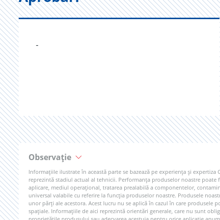
-
Observație
Informațiile ilustrate în această parte se bazează pe experiența și expertiza
reprezintă stadiul actual al tehnicii. Performanța produselor noastre poate fi
aplicare, mediul operațional, tratarea prealabilă a componentelor, contamina
universal valabile cu referire la funcția produselor noastre. Produsele noast
unor părți ale acestora. Acest lucru nu se aplică în cazul în care produsel
spațiale. Informațiile de aici reprezintă orientări generale, care nu sunt obli
proprietățile produsului sau adecvarea acestuia pentru orice aplicație anum