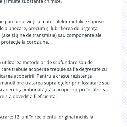
le și multe substanțe chimice.
pe parcursul vieții a materialelor metalice supuse
 de alunecare, precum și lubrifierea de urgență.
 (axe și șine de transmisie) sau componente ale
 protecție la coroziune.
n utilizarea metodelor de scufundare sau de
e care trebuie acoperite trebuie să fie degresate cu
icarea acoperirii. Pentru a crește rezistența
comandă pre-tratarea suprafețelor prin fosfatare sau
i aderența îmbunătățită a acoperirii, preîncălzirea
e s-a dovedit a fi eficientă.
rare: 12 luni în recipientul original închis la