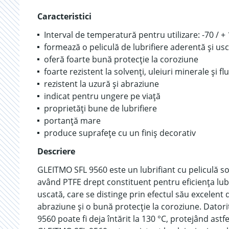
Caracteristici
Interval de temperatură pentru utilizare: -70 / +
formează o peliculă de lubrifiere aderentă și us
oferă foarte bună protecție la coroziune
foarte rezistent la solvenți, uleiuri minerale și fl
rezistent la uzură și abraziune
indicat pentru ungere pe viață
proprietăți bune de lubrifiere
portanță mare
produce suprafețe cu un finiș decorativ
Descriere
GLEITMO SFL 9560 este un lubrifiant cu peliculă sol
având PTFE drept constituent pentru eficiența lubr
uscată, care se distinge prin efectul său excelent d
abraziune și o bună protecție la coroziune. Dator
9560 poate fi deja întărit la 130 °C, protejând as