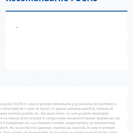
-
 Grupului FUCHS în ceea ce privește dezvoltarea și producerea de lubrifianți și
 influențată de o serie de factori, în special utilizarea specifică, metoda de
rea externă posibilă, etc. Din acest motiv, nu sunt posibile declarațiile
re nu trebuie să fie utilizate în componența avioanelor/navelor spațiale sau ale
e pot fi îndepărtate din nou înaintea montării componentelor pe avioane/nave
gatorii. Nu se acordă nicio garanție, expresă sau implicită, în ceea ce privește
e. Prin urmare, vă recomandăm să consultați un inginer specializat din cadrul