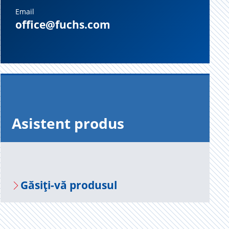
Email
office@fuchs.com
Asis­tent pro­dus
Gă­siți-vă pro­du­sul