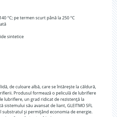
 140 °C; pe termen scurt până la 250 °C
cată
uide sintetice
idă, de culoare albă, care se întărește la căldură,
ifierii. Produsul formează o peliculă de lubrifiere
e lubrifiere, un grad ridicat de rezistență la
ită sistemului său avansat de liant, GLEITMO SFL
tfel substratul și permițând economia de energie.