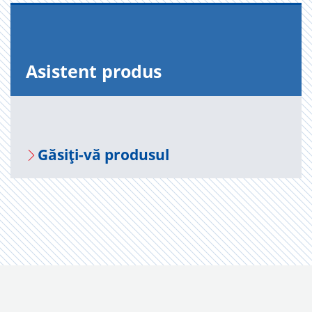
Asis­tent pro­dus
Gă­siți-vă pro­du­sul