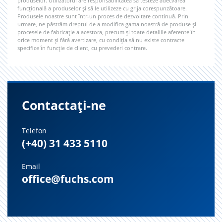
produselor. Utilizatorul are responsabilitatea să testeze adecvarea
funcțională a produselor și să le utilizeze cu grija corespunzătoare.
Produsele noastre sunt într-un proces de dezvoltare continuă. Prin
urmare, ne păstrăm dreptul de a modifica gama noastră de produse și
procesele de fabricație a acestora, precum și toate detaliile aferente în
orice moment și fără avertizare, cu condiția să nu existe contracte
specifice în funcție de client, cu prevederi contrare.
Contactați-ne
Telefon
(+40) 31 433 5110
Email
office@fuchs.com