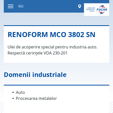
Sărire
Worldwide
RO
la
Comutare
conținut
navigație
RE­NO­FORM MCO 3802 SN
Ulei de acoperire special pentru industria auto.
Respectă cerințele VDA 230-201
Domenii industriale
Auto
Procesarea metalelor