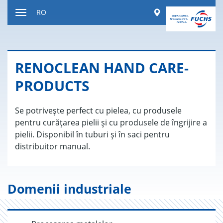
Sărire
Worldwide
RO
la
Comutare
conținut
navigație
RE­NO­CLEAN HAND CARE-
PRO­DUCTS
Se potrivește perfect cu pielea, cu produsele
pentru curățarea pielii și cu produsele de îngrijire a
pielii. Disponibil în tuburi și în saci pentru
distribuitor manual.
Domenii industriale