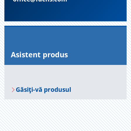
Asis­tent pro­dus
Gă­siți-vă pro­du­sul