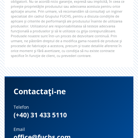
obligatorii. Nu se acordă nicio garanție, expresă sau implicită, în ceea ce
privește proprietățile produsului sau adecvarea acestuia pentru orice
aplicație anume. Prin urmare, vă recomandăm să consultați un inginer
specializat din cadrul Grupului FUCHS, pentru a discuta condițiile de
aplicare și criteriile de performanță ale produsului înainte de utilizarea
produselor. Utilizatorul are responsabilitatea să testeze adecvarea
funcțională a produselor și să le utilizeze cu grija corespunzătoare.
Produsele noastre sunt într-un proces de dezvoltare continuă. Prin
urmare, ne păstrăm dreptul de a modifica gama noastră de produse și
procesele de fabricație a acestora, precum și toate detaliile aferente în
orice moment și fără avertizare, cu condiția să nu existe contracte
specifice în funcție de client, cu prevederi contrare.
Contactați-ne
Telefon
(+40) 31 433 5110
Email
office@fuchs.com