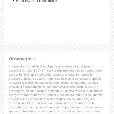
Procesarea metalelor
Observație
Informațiile ilustrate în această parte se bazează pe experiența și
expertiza Grupului FUCHS în ceea ce privește dezvoltarea și producerea
de lubrifianți și reprezintă stadiul actual al tehnicii. Performanța
produselor noastre poate fi influențată de o serie de factori, în special
utilizarea specifică, metoda de aplicare, mediul operațional, tratarea
prealabilă a componentelor, contaminarea externă posibilă, etc. Din
acest motiv, nu sunt posibile declarațiile universal valabile cu referire la
funcția produselor noastre. Produsele noastre nu trebuie să fie utilizate
în componența avioanelor/navelor spațiale sau ale unor părți ale
acestora. Acest lucru nu se aplică în cazul în care produsele pot fi
îndepărtate din nou înaintea montării componentelor pe avioane/nave
spațiale. Informațiile de aici reprezintă orientări generale, care nu sunt