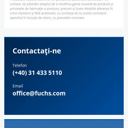
urmare, ne păstrăm dreptul de a modifica gama noastră de produse și
procesele de fabricație a acestora, precum și toate detaliile aferente în
orice moment și fără avertizare, cu condiția să nu existe contracte
specifice în funcție de client, cu prevederi contrare.
Contactați-ne
Telefon
(+40) 31 433 5110
Email
office@fuchs.com