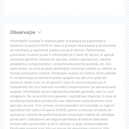
Observație
Informațiile ilustrate în această parte se bazează pe experiența și
expertiza Grupului FUCHS în ceea ce privește dezvoltarea și producerea
de lubrifianți și reprezintă stadiul actual al tehnicii. Performanța
produselor noastre poate fi influențată de o serie de factori, în special
utilizarea specifică, metoda de aplicare, mediul operațional, tratarea
prealabilă a componentelor, contaminarea externă posibilă, etc. Din
acest motiv, nu sunt posibile declarațiile universal valabile cu referire la
funcția produselor noastre. Produsele noastre nu trebuie să fie utilizate
în componența avioanelor/navelor spațiale sau ale unor părți ale
acestora. Acest lucru nu se aplică în cazul în care produsele pot fi
îndepărtate din nou înaintea montării componentelor pe avioane/nave
spațiale. Informațiile de aici reprezintă orientări generale, care nu sunt
obligatorii. Nu se acordă nicio garanție, expresă sau implicită, în ceea ce
privește proprietățile produsului sau adecvarea acestuia pentru orice
aplicație anume. Prin urmare, vă recomandăm să consultați un inginer
specializat din cadrul Grupului FUCHS, pentru a discuta condițiile de
aplicare și criteriile de performanță ale produsului înainte de utilizarea
produselor. Utilizatorul are responsabilitatea să testeze adecvarea
funcțională a produselor și să le utilizeze cu grija corespunzătoare.
Produsele noastre sunt într-un proces de dezvoltare continuă. Prin