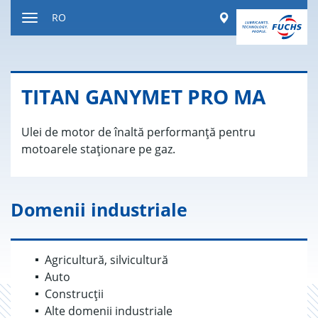
Sărire
Worldwide
RO
la
Comutare
conținut
navigație
TITAN GANY­MET PRO MA
Ulei de motor de înaltă performanță pentru
motoarele staționare pe gaz.
Domenii industriale
Agricultură, silvicultură
Auto
Construcții
Alte domenii industriale