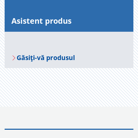
Asis­tent pro­dus
Gă­siți-vă pro­du­sul