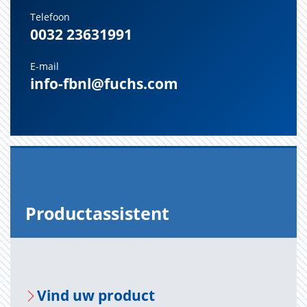
Telefoon
0032 23631991
E-mail
info-fbnl@fuchs.com
Pro­duct­as­sis­tent
Vind uw pro­duct