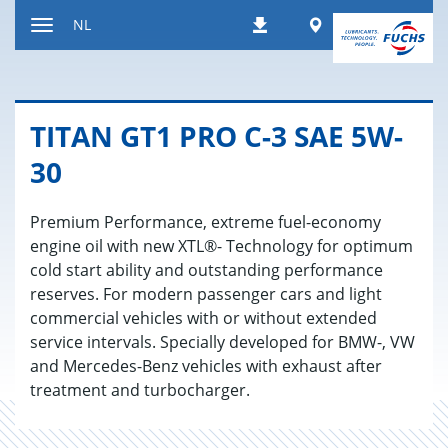
Naar
Worldwide
NL
Downloads
inhoud
Toon/verberg
gaan
de
navigatie
TITAN GT1 PRO C-3 SAE 5W-
30
Premium Performance, extreme fuel-economy
engine oil with new XTL®- Technology for optimum
cold start ability and outstanding performance
reserves. For modern passenger cars and light
commercial vehicles with or without extended
service intervals. Specially developed for BMW-, VW
and Mercedes-Benz vehicles with exhaust after
treatment and turbocharger.