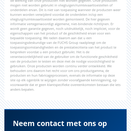
de werking van onze producten niet worden gegeven. Onze producten
mogen niet worden gebruikt in vliegtuigen/ruimtevaarttoestellen of
onderdelen ervan. Dit is niet van toepassing wanneer de producten weer
kunnen worden verwijderd voordat de onderdelen in/op een
vliegtuig/ruimtevaarttoestel worden gemonteerd. De hier gegeven
informatie vertegenwoordigt algemene, niet-bindende richtlijnen. Er
wordt geen garantie gegeven, noch uitdrukkelijk, noch impliciet, voor de
eigenschappen van het product of de geschiktheid ervan voor een
bepaalde toepassing. We raden daarom aan dat u een
toepassingsdeskundige van de FUCHS Group raadpleegt om de
toepassingsomstandigheden en de prestatiecriteria van het product te
bespreken voordat u een product gebruikt. Het is de
verantwoordelijkheid van de gebruiker om de functionele geschiktheid
van de producten te testen en deze met de nodige voorzichtigheid te
gebruiken. Onze producten worden continu verder ontwikkeld. We
behouden ons daarom het recht voor om ons productgamma, de
producten en hun fabricageprocessen, evenals de informatie op deze
site op elk ogenblik te wijzigen zonder voorafgaande kennisgeving, op
voorwaarde dat er geen klantspecifieke overeenkomsten bestaan die iets
anders bepalen.
Neem contact met ons op