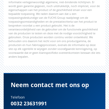
informatie vertegenwoordigt algemene, niet-bindende richtlijnen. Er
wordt geen garantie gegeven, noch uitdrukkelijk, noch impliciet, voor de
eigenschappen van het product of de geschiktheid ervan voor een
bepaalde toepassing. We raden daarom aan dat u een
toepassingsdeskundige van de FUCHS Group raadpleegt om de
toepassingsomstandigheden en de prestatiecriteria van het product te
bespreken voordat u een product gebruikt. Het is de
verantwoordelijkheid van de gebruiker om de functionele geschiktheid
van de producten te testen en deze met de nodige voorzichtigheid te
gebruiken. Onze producten worden continu verder ontwikkeld. We
behouden ons daarom het recht voor om ons productgamma, de
producten en hun fabricageprocessen, evenals de informatie op deze
site op elk ogenblik te wijzigen zonder voorafgaande kennisgeving, op
voorwaarde dat er geen klantspecifieke overeenkomsten bestaan die iets
anders bepalen.
Neem contact met ons op
Telefoon
0032 23631991