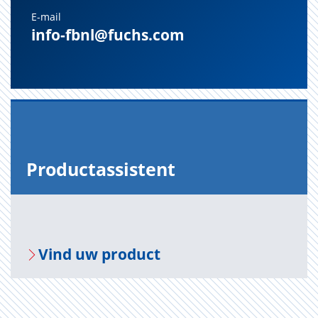
E-mail
info-fbnl@fuchs.com
Pro­duct­as­sis­tent
Vind uw pro­duct