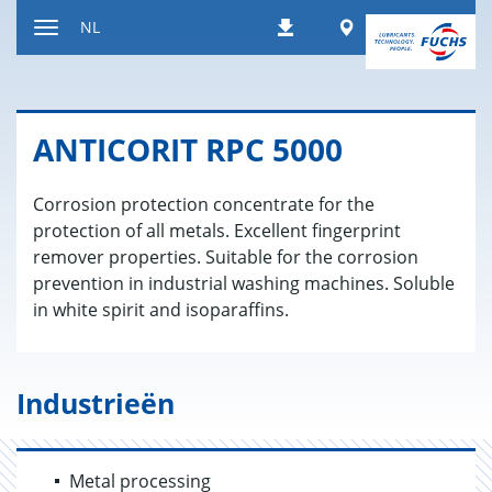
Naar
Worldwide
NL
Downloads
inhoud
Toon/verberg
gaan
de
navigatie
AN­TI­CO­RIT RPC 5000
Corrosion protection concentrate for the
protection of all metals. Excellent fingerprint
remover properties. Suitable for the corrosion
prevention in industrial washing machines. Soluble
in white spirit and isoparaffins.
Industrieën
Metal processing