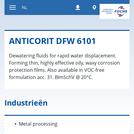
Naar
Worldwide
NL
Downloads
inhoud
Toon/verberg
gaan
de
navigatie
AN­TI­CO­RIT DFW 6101
Dewatering fluids for rapid water displacement.
Forming thin, highly effective oily, waxy corrosion
protection films. Also available in VOC-free
formulation acc. 31. BImSchV @ 20°C.
Industrieën
Metal processing