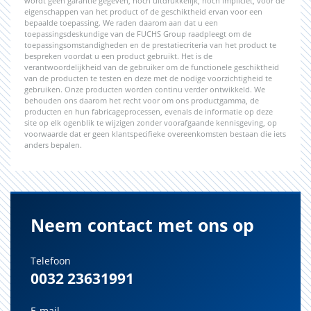
wordt geen garantie gegeven, noch uitdrukkelijk, noch impliciet, voor de
eigenschappen van het product of de geschiktheid ervan voor een
bepaalde toepassing. We raden daarom aan dat u een
toepassingsdeskundige van de FUCHS Group raadpleegt om de
toepassingsomstandigheden en de prestatiecriteria van het product te
bespreken voordat u een product gebruikt. Het is de
verantwoordelijkheid van de gebruiker om de functionele geschiktheid
van de producten te testen en deze met de nodige voorzichtigheid te
gebruiken. Onze producten worden continu verder ontwikkeld. We
behouden ons daarom het recht voor om ons productgamma, de
producten en hun fabricageprocessen, evenals de informatie op deze
site op elk ogenblik te wijzigen zonder voorafgaande kennisgeving, op
voorwaarde dat er geen klantspecifieke overeenkomsten bestaan die iets
anders bepalen.
Neem contact met ons op
Telefoon
0032 23631991
E-mail