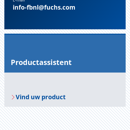
info-fbnl@fuchs.com
Pro­duct­as­sis­tent
Vind uw pro­duct