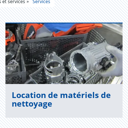
et services
Services
Loca­tion de maté­riels de
net­toyage