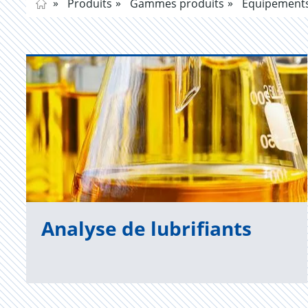
Produits
Gammes produits
Equipements 
Ana­lyse de lubri­fiants