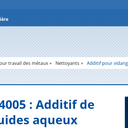
ière
our travail des métaux
Nettoyants
Additif pour vidang
05 : Addi­tif de
luides aqueux