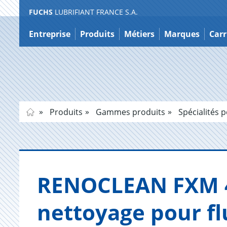
FUCHS
LUBRIFIANT FRANCE S.A.
Contenu
Entreprise
Produits
Métiers
Marques
Carr
Produits
Gammes produits
Spécialités p
RENO­CLEAN FXM 40
net­toyage pour f