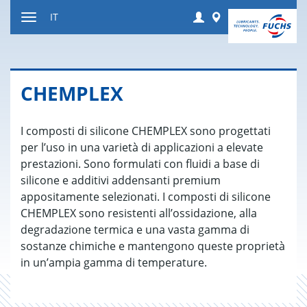
Salta
Login
Worldwide
IT
al
Attivare
contenuto
o
disattivare
la
CHEM­PLEX
navigazione
I composti di silicone CHEMPLEX sono progettati
per l’uso in una varietà di applicazioni a elevate
prestazioni. Sono formulati con fluidi a base di
silicone e additivi addensanti premium
appositamente selezionati. I composti di silicone
CHEMPLEX sono resistenti all’ossidazione, alla
degradazione termica e una vasta gamma di
sostanze chimiche e mantengono queste proprietà
in un’ampia gamma di temperature.