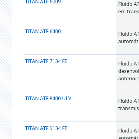
TITAN ATF 6009
Fluido A
em trans
TITAN ATF 6400
Fluido A
automáti
TITAN ATF 7134 FE
Fluido A
desenvol
anterior
TITAN ATF 8400 ULV
Fluido A
transmis
TITAN ATF 9134 FE
Fluido A
automáti