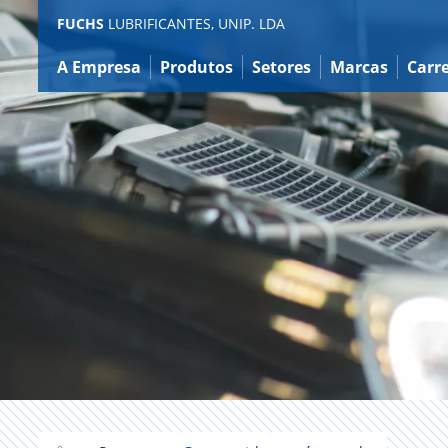
Ir
FUCHS
LUBRIFICANTES, UNIP. LDA
para
o
A Empresa
Produtos
Setores
Marcas
Carre
conteúdo