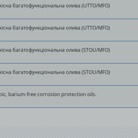
кісна багатофункціональна олива (UTTO/MFO)
MANDATORY REQUIRED COOKIES
кісна багатофункціональна олива (UTTO/MFO)
Always active
кісна багатофункціональна олива (STOU/MFO)
ЕКСПЛУАТАЦІЙНІ ФАЙЛИ COOKIE
кісна багатофункціональна олива (STOU/MFO)
Inactive
ic, barium-free corrosion protection oils.
Save settings