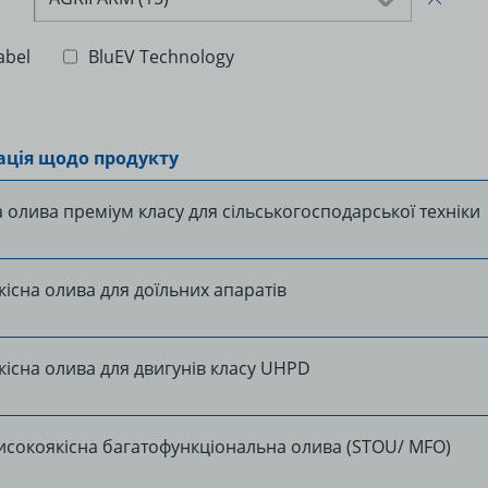
abel
BluEV Technology
ція щодо продукту
олива преміум класу для сільськогосподарської техніки
існа олива для доїльних апаратів
існа олива для двигунів класу UHPD
исокоякісна багатофункціональна олива (STOU/ MFO)