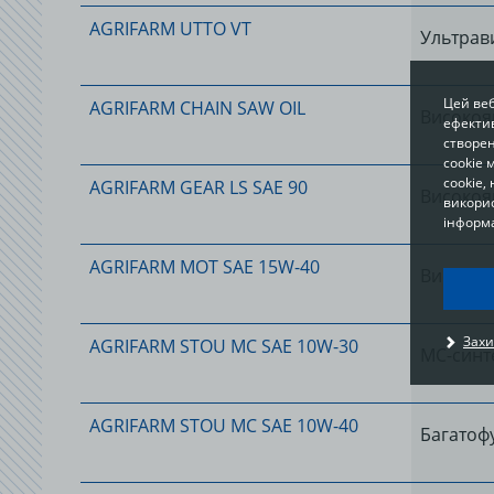
AGRIFARM UTTO VT
Ультрав
Цей веб
AGRIFARM CHAIN SAW OIL
Високояк
ефектив
створен
cookie 
cookie,
AGRIFARM GEAR LS SAE 90
Високояк
викорис
інформа
AGRIFARM MOT SAE 15W-40
Високояк
I
Захи
AGRIFARM STOU MC SAE 10W-30
u
МС-синт
t
p
c
AGRIFARM STOU MC SAE 10W-40
o
Багатоф
a