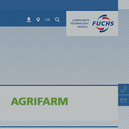
Worldwide
Suchen
Завантаження
UK