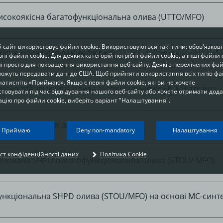
исокоякісна багатофункціональна олива (UTTO/MFO)
-сайт використовує файли cookie. Використовуються такі типи: обов'язкові
існа олива для ланцюгів пил
ні файли cookie. Для деяких категорій потрібні файли cookie, а інші файли 
і просто для покращення використання веб-сайту. Деякі з перелічених фай
можуть передавати дані до США. Щоб прийняти використання всіх типів фа
 натисніть «Приймаю». Якщо є певні файли cookie, які ви не хочете
існа трансмісійна олива зі спеціальними ЕР додатками
товувати під час відвідування нашого веб-сайту або хочете отримати дод
цію про файли cookie, виберіть варіант "Налаштування".
існа олива для двигунів класу SHPD
Your privacy
Приймаю
Deny non-mandatory
Налаштування
n order to be able to optimally design and continuously improve our websites, we
ст конфіденційності даних
Політика Cookie
se cookies. The data usually does not identify you directly; however, it can help y
езована SHPD багатофункціональна олива (STOU/ MFO)
o have a more personalised Internet experience. Because we respect your right t
rivacy, you can choose not to accept some types of cookies. Click on the different
ategories on the left to learn more and change the default settings. The cookie
ptions that you select on this page are used each time you visit one of our pages
ункціональна SHPD олива (STOU/MFO) на основі МС-синт
t www.fuchs.com.