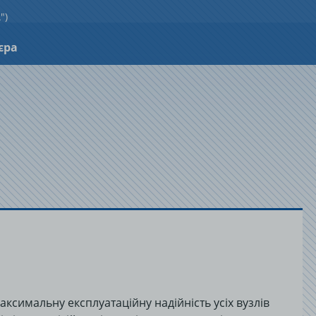
")
єра
симальну експлуатаційну надійність усіх вузлів