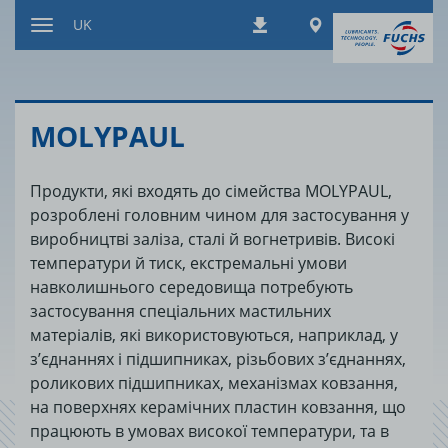
Перейти
Worldwide
UK
Завантаження
до
Перемкнути
змісту
навігацію
MOLYPAUL
Продукти, які входять до сімейства MOLYPAUL,
розроблені головним чином для застосування у
виробництві заліза, сталі й вогнетривів. Високі
температури й тиск, екстремальні умови
навколишнього середовища потребують
застосування спеціальних мастильних
матеріалів, які використовуються, наприклад, у
з’єднаннях і підшипниках, різьбових з’єднаннях,
роликових підшипниках, механізмах ковзання,
на поверхнях керамічних пластин ковзання, що
працюють в умовах високої температури, та в