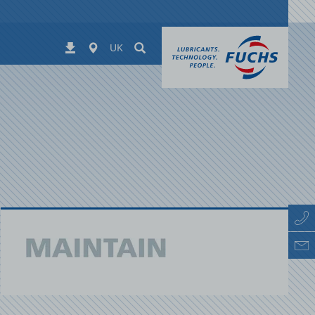
Worldwide
Suchen
Завантаження
UK