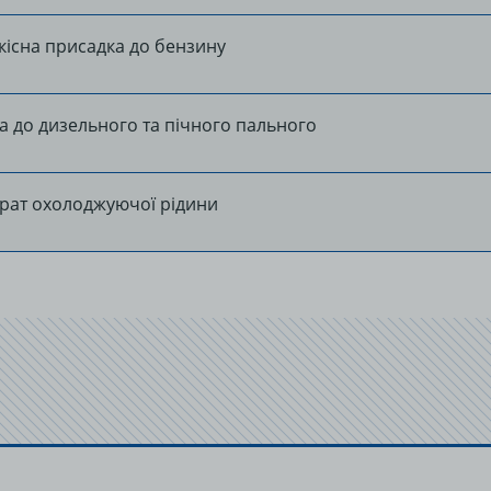
кісна присадка до бензину
Always active
а до дизельного та пічного пального
ЕКСПЛУАТАЦІЙНІ ФАЙЛИ COOKIE
рат охолоджуючої рідини
Inactive
Save settings