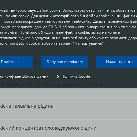
-сайт використовує файли cookie. Використовуються такі типи: обов'язкові
ні файли cookie. Для деяких категорій потрібні файли cookie, а інші файли 
исокоякісний концентрат охолоджуючої рідини
і просто для покращення використання веб-сайту. Деякі з перелічених фай
можуть передавати дані до США. Щоб прийняти використання всіх типів фа
 натисніть «Приймаю». Якщо є певні файли cookie, які ви не хочете
товувати під час відвідування нашого веб-сайту або хочете отримати дод
 оливи Тype III R, Поглинач хімікатів.
цію про файли cookie, виберіть варіант "Налаштування".
Your privacy
нна присадка до омивача вікон
Приймаю
Deny non-mandatory
Налаштування
n order to be able to optimally design and continuously improve our websites, we
ст конфіденційності даних
Політика Cookie
se cookies. The data usually does not identify you directly; however, it can help y
o have a more personalised Internet experience. Because we respect your right t
ункціональна присадка до дизельного пального.
rivacy, you can choose not to accept some types of cookies. Click on the different
ategories on the left to learn more and change the default settings. The cookie
ptions that you select on this page are used each time you visit one of our pages
t www.fuchs.com.
існа гальмівна рідина
кісний концентрат охолоджуючої рідини
MANDATORY REQUIRED COOKIES