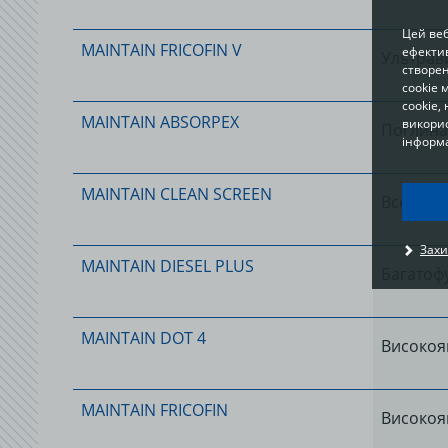
Цей веб
MAINTAIN FRICOFIN V
ефектив
Ультрав
створен
cookie 
cookie,
MAINTAIN ABSORPEX
викорис
Поглинач
інформа
MAINTAIN CLEAN SCREEN
Всесезо
I
Захи
u
MAINTAIN DIESEL PLUS
t
Багатоф
p
c
o
MAINTAIN DOT 4
a
Високояк
MAINTAIN FRICOFIN
Високоя