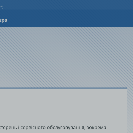
")
єра
терень і сервісного обслуговування, зокрема