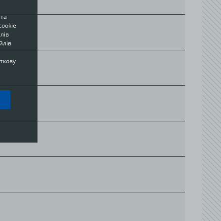
 та
cookie
лів
йлів
аткову
ou
o