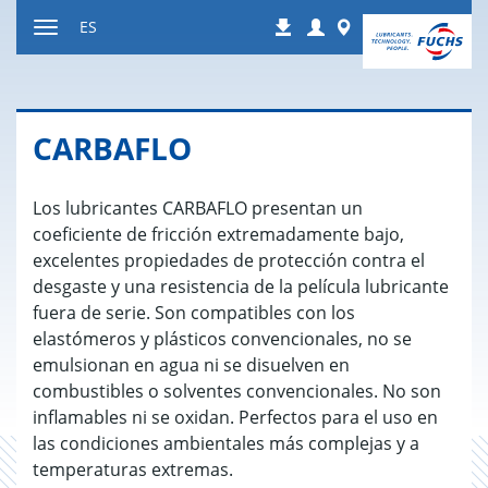
Ir
Login
Worldwide
ES
Descargas
a
Mostrar
contenido
u
ocultar
la
CAR­BA­FLO
navegación
Los lubricantes CARBAFLO presentan un
coeficiente de fricción extremadamente bajo,
excelentes propiedades de protección contra el
desgaste y una resistencia de la película lubricante
fuera de serie. Son compatibles con los
elastómeros y plásticos convencionales, no se
emulsionan en agua ni se disuelven en
combustibles o solventes convencionales. No son
inflamables ni se oxidan. Perfectos para el uso en
las condiciones ambientales más complejas y a
temperaturas extremas.