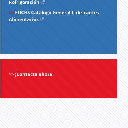
Refrigeración
>>
FUCHS Catálogo General Lubricantes
Alimentarios
>>
¡Contacta ahora!