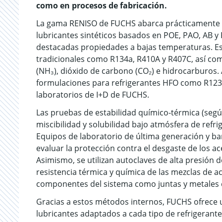
como en procesos de fabricación.
La gama RENISO de FUCHS abarca prácticamente t
lubricantes sintéticos basados en POE, PAO, AB y
destacadas propiedades a bajas temperaturas. Est
tradicionales como R134a, R410A y R407C, así co
(NH₃), dióxido de carbono (CO₂) e hidrocarburos
formulaciones para refrigerantes HFO como R1234z
laboratorios de I+D de FUCHS.
Las pruebas de estabilidad químico-térmica (segú
miscibilidad y solubilidad bajo atmósfera de refri
Equipos de laboratorio de última generación y 
evaluar la protección contra el desgaste de los ac
Asimismo, se utilizan autoclaves de alta presión 
resistencia térmica y química de las mezclas de ac
componentes del sistema como juntas y metales
Gracias a estos métodos internos, FUCHS ofrece un
lubricantes adaptados a cada tipo de refrigerant