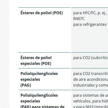
Ésteres de poliol (POE)
para HFC/FC, p. ej.
R407C
para refrigerante
Ésteres de poliol
para CO2 (subcrític
especiales (POE)
Polialquilenglicoles
para CO2 transcrít
especiales
de aire acondicion
(PAG)
industriales y come
Polialquilenglicoles
para sistemas de a
especiales
vehículos, para hi
(PAG) para sistemas de
y para NH3 (miscib