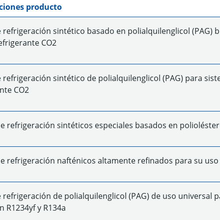
ciones producto
e refrigeración sintético basado en polialquilenglicol (PAG
refrigerante CO2
e refrigeración sintético de polialquilenglicol (PAG) para s
ante CO2
de refrigeración sintéticos especiales basados en polioléste
de refrigeración nafténicos altamente refinados para su us
e refrigeración de polialquilenglicol (PAG) de uso universal
n R1234yf y R134a