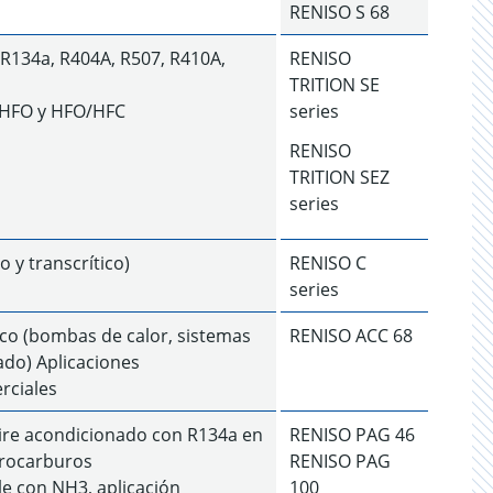
RENISO S 68
, R134a, R404A, R507, R410A,
RENISO
TRITION SE
s HFO y HFO/HFC
series
RENISO
TRITION SEZ
series
o y transcrítico)
RENISO C
series
ico (bombas de calor, sistemas
RENISO ACC 68
ado) Aplicaciones
rciales
ire acondicionado con R134a en
RENISO PAG 46
drocarburos
RENISO PAG
le con NH3, aplicación
100