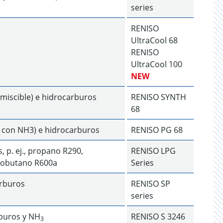
series
RENISO
UltraCool 68
RENISO
UltraCool 100
NEW
miscible) e hidrocarburos
RENISO SYNTH
68
 con NH3) e hidrocarburos
RENISO PG 68
, p. ej., propano R290,
RENISO LPG
isobutano R600a
Series
arburos
RENISO SP
series
rburos y NH
RENISO S 3246
3