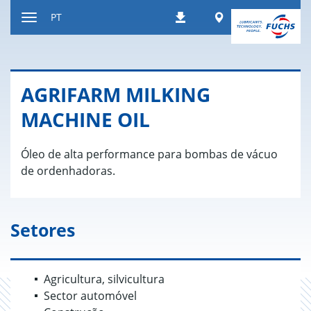
Ir
Worldwide
PT
Downloads
para
Alternar
o
de
conteúdo
navegação
AGRIFARM MILKING
MACHINE OIL
Óleo de alta performance para bombas de vácuo
de ordenhadoras.
Setores
Agricultura, silvicultura
Sector automóvel