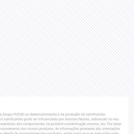
 do Grupo FUCHS no desenvolvimento e na produção de lubrificantes.
lubrificantes pode ser influenciado por diversos fatores, sobretudo no seu
ratamento dos componentes, na possível contaminação exterior, etc. Por estas
 funcionamento dos nossos produtos. As informações prestadas são orientações
em relação às propriedades dos produtos, assim como as suas aplicações mais