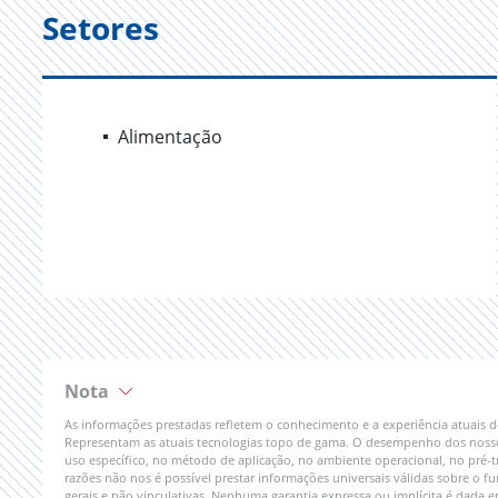
Setores
Alimentação
Nota
As informações prestadas refletem o conhecimento e a experiência atuais
Representam as atuais tecnologias topo de gama. O desempenho dos nossos 
uso específico, no método de aplicação, no ambiente operacional, no pré-t
razões não nos é possível prestar informações universais válidas sobre o
gerais e não vinculativas. Nenhuma garantia expressa ou implícita é dada 