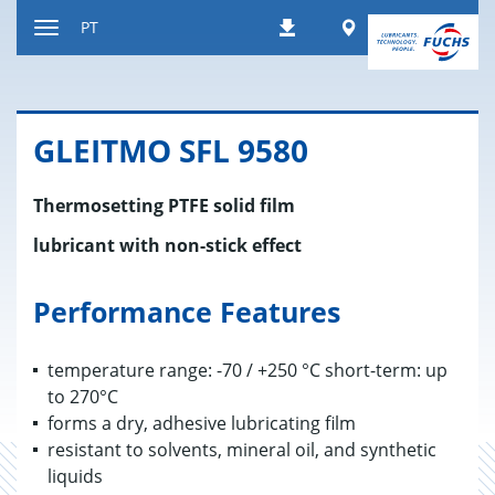
Ir
Worldwide
PT
Downloads
para
Alternar
o
de
conteúdo
navegação
GLEITMO SFL 9580
Thermosetting PTFE solid film
lubricant with non-stick effect
Performance Features
temperature range: -70 / +250 °C short-term: up
to 270°C
forms a dry, adhesive lubricating film
resistant to solvents, mineral oil, and synthetic
liquids