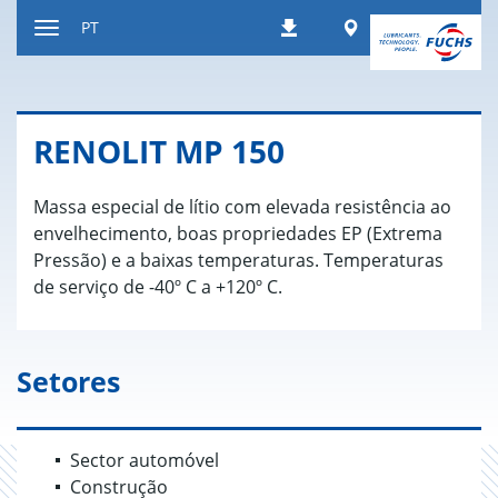
Ir
Worldwide
PT
Downloads
para
Alternar
o
de
conteúdo
navegação
RENOLIT MP 150
Massa especial de lítio com elevada resistência ao
envelhecimento, boas propriedades EP (Extrema
Pressão) e a baixas temperaturas. Temperaturas
de serviço de -40º C a +120º C.
Setores
Sector automóvel
Construção