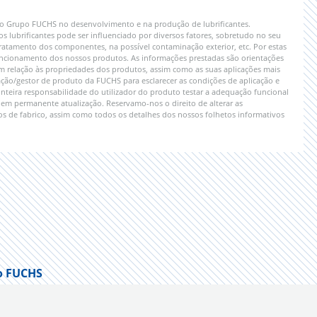
 do Grupo FUCHS no desenvolvimento e na produção de lubrificantes.
lubrificantes pode ser influenciado por diversos fatores, sobretudo no seu
ratamento dos componentes, na possível contaminação exterior, etc. Por estas
 funcionamento dos nossos produtos. As informações prestadas são orientações
em relação às propriedades dos produtos, assim como as suas aplicações mais
ão/gestor de produto da FUCHS para esclarecer as condições de aplicação e
 inteira responsabilidade do utilizador do produto testar a adequação funcional
em permanente atualização. Reservamo-nos o direito de alterar as
s de fabrico, assim como todos os detalhes dos nossos folhetos informativos
o FUCHS