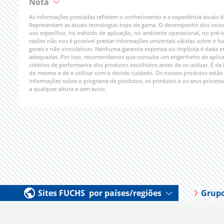
Nota
As informações prestadas refletem o conhecimento e a experiência atuais
Representam as atuais tecnologias topo de gama. O desempenho dos nossos 
uso específico, no método de aplicação, no ambiente operacional, no pré-t
razões não nos é possível prestar informações universais válidas sobre o
gerais e não vinculativas. Nenhuma garantia expressa ou implícita é dada 
adequadas. Por isso, recomendamos que consulte um engenheiro de aplicaç
critérios de performance dos produtos escolhidos antes de os utilizar. É da
do mesmo e de o utilizar com o devido cuidado. Os nossos produtos estão 
informações sobre o programa de produtos, os produtos e os seus processo
a qualquer altura e sem aviso.
Sites FUCHS por países/regiões
Grup