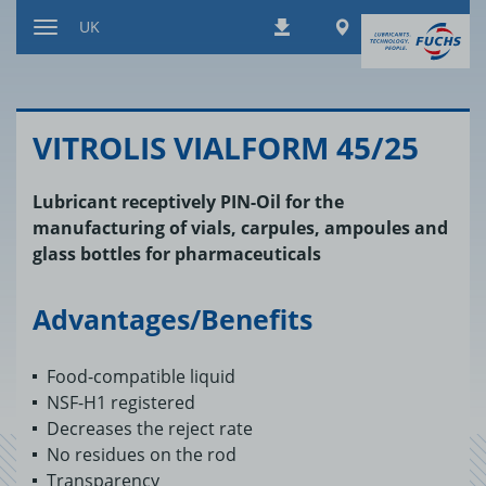
Перейти
Worldwide
UK
Завантаження
до
Перемкнути
змісту
навігацію
VITROLIS VIALFORM 45/25
Lubricant receptively PIN-Oil for the
manufacturing of vials, carpules, ampoules and
glass bottles for pharmaceuticals
Advantages/Benefits
Food-compatible liquid
NSF-H1 registered
Decreases the reject rate
No residues on the rod
Transparency