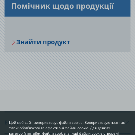
По­мі­чник щодо про­ду­кції
Зна­йти про­дукт
Europe
Цей веб-сайт використовує файли cookie. Використовуються такі
типи: обов'язкові та ефективні файли cookie. Для деяких
категорій потрібні файли cookie, а інші файли cookie створені