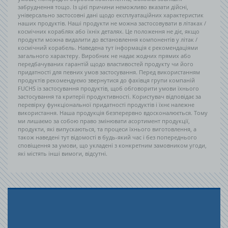
забруднення тощо. Із цієї причини неможливо вказати дійсні,
універсально застосовні дані щодо експлуатаційних характеристик
наших продуктів. Наші продукти не можна застосовувати в літаках /
космічних кораблях або їхніх деталях. Це положення не діє, якщо
продукти можна видалити до встановлення компонентів у літак /
космічний корабель. Наведена тут інформація є рекомендаціями
загального характеру. Виробник не надає жодних прямих або
передбачуваних гарантій щодо властивостей продукту чи його
придатності для певних умов застосування. Перед використанням
продуктів рекомендуємо звернутися до фахівця групи компаній
FUCHS із застосування продуктів, щоб обговорити умови їхнього
застосування та критерії продуктивності. Користувач відповідає за
перевірку функціональної придатності продуктів і їхнє належне
використання. Наша продукція безперервно вдосконалюється. Тому
ми лишаємо за собою право змінювати асортимент продукції,
продукти, які випускаються, та процеси їхнього виготовлення, а
також наведені тут відомості в будь-який час і без попереднього
сповіщення за умови, що укладені з конкретним замовником угоди,
які містять інші вимоги, відсутні.