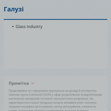
Галузі
Glass industry
Примітка
Представлена тут інформація ґрунтується на досвіді й експертних
знаннях групи компаній FUCHS у сфері розроблення та виробництва
мастильних матеріалів і останніх технологічних розробках. На
характеристики нашої продукції можуть впливати різні чинники,
зокрема специфіка застосування, метод застосування, кліматичні
умови, попередня обробка компонентів, можливі зовнішні