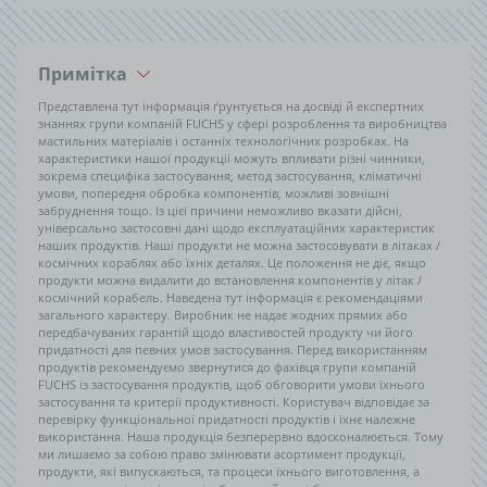
Примітка
Представлена тут інформація ґрунтується на досвіді й експертних
знаннях групи компаній FUCHS у сфері розроблення та виробництва
мастильних матеріалів і останніх технологічних розробках. На
характеристики нашої продукції можуть впливати різні чинники,
зокрема специфіка застосування, метод застосування, кліматичні
умови, попередня обробка компонентів, можливі зовнішні
забруднення тощо. Із цієї причини неможливо вказати дійсні,
універсально застосовні дані щодо експлуатаційних характеристик
наших продуктів. Наші продукти не можна застосовувати в літаках /
космічних кораблях або їхніх деталях. Це положення не діє, якщо
продукти можна видалити до встановлення компонентів у літак /
космічний корабель. Наведена тут інформація є рекомендаціями
загального характеру. Виробник не надає жодних прямих або
передбачуваних гарантій щодо властивостей продукту чи його
придатності для певних умов застосування. Перед використанням
продуктів рекомендуємо звернутися до фахівця групи компаній
FUCHS із застосування продуктів, щоб обговорити умови їхнього
застосування та критерії продуктивності. Користувач відповідає за
перевірку функціональної придатності продуктів і їхнє належне
використання. Наша продукція безперервно вдосконалюється. Тому
ми лишаємо за собою право змінювати асортимент продукції,
продукти, які випускаються, та процеси їхнього виготовлення, а