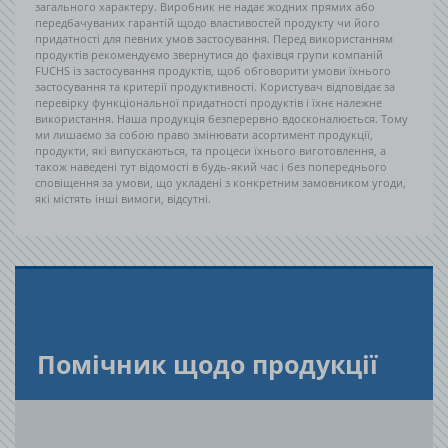
загального характеру. Виробник не надає жодних прямих або
передбачуваних гарантій щодо властивостей продукту чи його
придатності для певних умов застосування. Перед використанням
продуктів рекомендуємо звернутися до фахівця групи компаній
FUCHS із застосування продуктів, щоб обговорити умови їхнього
застосування та критерії продуктивності. Користувач відповідає за
перевірку функціональної придатності продуктів і їхнє належне
використання. Наша продукція безперервно вдосконалюється. Тому
ми лишаємо за собою право змінювати асортимент продукції,
продукти, які випускаються, та процеси їхнього виготовлення, а
також наведені тут відомості в будь-який час і без попереднього
сповіщення за умови, що укладені з конкретним замовником угоди,
які містять інші вимоги, відсутні.
По­мі­чник щодо про­ду­кції