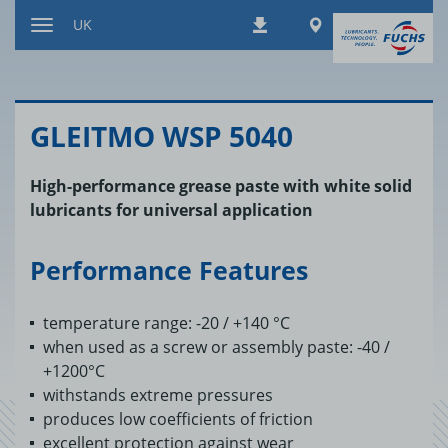
Перейти
Worldwide
UK
Завантаження
до
Перемкнути
змісту
навігацію
GLEITMO WSP 5040
High-performance grease paste with white solid
lubricants for universal application
Performance Features
temperature range: -20 / +140 °C
when used as a screw or assembly paste: -40 /
+1200°C
withstands extreme pressures
produces low coefficients of friction
excellent protection against wear