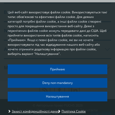
Europe
Цей веб-сайт використовує файли cookie. Використовуються такі
типи: обов'язкові та ефективні файли cookie. Для деяких
категорій потрібні файли cookie, а інші файли cookie створені
просто для покращення використання веб-сайту. Деякі з
North and South America
перелічених файлів cookie можуть передавати дані до США. Щоб
прийняти використання всіх типів файлів cookie, натисніть
«Приймаю». Якщо є певні файли cookie, які ви не хочете
використовувати під час відвідування нашого веб-сайту або
Asia-Pacific
хочете отримати додаткову інформацію про файли cookie,
виберіть варіант "Налаштування".
Middle East and Africa
Your privacy
Приймаю
In order to be able to optimally design and continuously improve
our websites, we use cookies. The data usually does not identify
Deny non-mandatory
you directly; however, it can help you to have a more
personalised Internet experience. Because we respect your
right to privacy, you can choose not to accept some types of
Налаштування
cookies. Click on the different categories on the left to learn
© Авторське право FUCHS 2026
more and change the default settings. The cookie options that
you select on this page are used each time you visit one of our
Конфіденційність даних
Вихідні дані
Контакти
Захист конфіденційності даних
Політика Cookie
pages at www.fuchs.com.