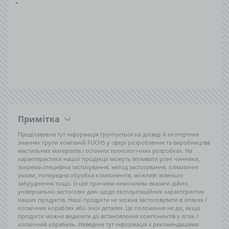
-
Примітка
Представлена тут інформація ґрунтується на досвіді й експертних
знаннях групи компаній FUCHS у сфері розроблення та виробництва
мастильних матеріалів і останніх технологічних розробках. На
характеристики нашої продукції можуть впливати різні чинники,
зокрема специфіка застосування, метод застосування, кліматичні
умови, попередня обробка компонентів, можливі зовнішні
забруднення тощо. Із цієї причини неможливо вказати дійсні,
універсально застосовні дані щодо експлуатаційних характеристик
наших продуктів. Наші продукти не можна застосовувати в літаках /
космічних кораблях або їхніх деталях. Це положення не діє, якщо
продукти можна видалити до встановлення компонентів у літак /
космічний корабель. Наведена тут інформація є рекомендаціями