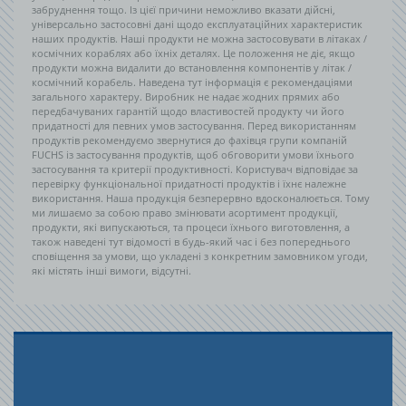
забруднення тощо. Із цієї причини неможливо вказати дійсні,
універсально застосовні дані щодо експлуатаційних характеристик
наших продуктів. Наші продукти не можна застосовувати в літаках /
космічних кораблях або їхніх деталях. Це положення не діє, якщо
продукти можна видалити до встановлення компонентів у літак /
космічний корабель. Наведена тут інформація є рекомендаціями
загального характеру. Виробник не надає жодних прямих або
передбачуваних гарантій щодо властивостей продукту чи його
придатності для певних умов застосування. Перед використанням
продуктів рекомендуємо звернутися до фахівця групи компаній
FUCHS із застосування продуктів, щоб обговорити умови їхнього
застосування та критерії продуктивності. Користувач відповідає за
перевірку функціональної придатності продуктів і їхнє належне
використання. Наша продукція безперервно вдосконалюється. Тому
ми лишаємо за собою право змінювати асортимент продукції,
продукти, які випускаються, та процеси їхнього виготовлення, а
також наведені тут відомості в будь-який час і без попереднього
сповіщення за умови, що укладені з конкретним замовником угоди,
які містять інші вимоги, відсутні.