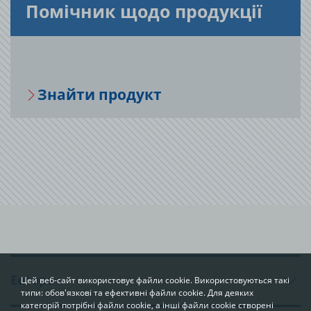
По­мі­чник щодо про­ду­кції
Зна­йти про­дукт
Europe
Цей веб-сайт використовує файли cookie. Використовуються такі
типи: обов'язкові та ефективні файли cookie. Для деяких
категорій потрібні файли cookie, а інші файли cookie створені