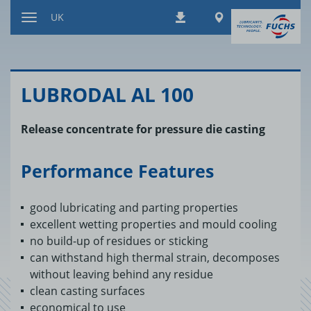
Перейти
Worldwide
UK
Завантаження
до
Перемкнути
змісту
навігацію
LUBRODAL AL 100
Release concentrate for pressure die casting
Performance Features
good lubricating and parting properties
excellent wetting properties and mould cooling
no build-up of residues or sticking
can withstand high thermal strain, decomposes
without leaving behind any residue
clean casting surfaces
economical to use