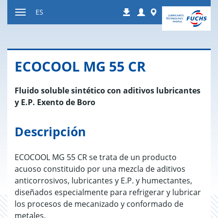
Ir
Login
Worldwide
ES
Descargas
a
Mostrar
contenido
u
ocultar
la
ECO­COOL MG 55 CR
navegación
Fluido soluble sintético con aditivos lubricantes
y E.P. Exento de Boro
Descripción
ECOCOOL MG 55 CR se trata de un producto
acuoso constituido por una mezcla de aditivos
anticorrosivos, lubricantes y E.P. y humectantes,
diseñados especialmente para refrigerar y lubricar
los procesos de mecanizado y conformado de
metales.